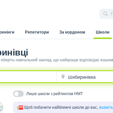
ренінги
Репетитори
За кордоном
Школи
(current)
инівці
 оберіть навчальний заклад, що найкраще відповідає ваши
Лише школи з рейтингом НМТ
Щоб побачити найближчі школи до вас,
вкажіт