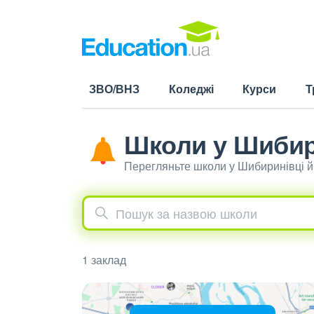
ЗВО/ВНЗ
Коледжі
Курси
Т
Школи у Шибир
Перегляньте школи у Шибиринівці й
1 заклад