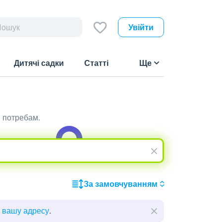
Увійти
Дитячі садки
Статті
Ще
м потребам.
За замовчуванням
ь вашу адресу
.