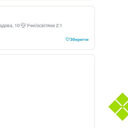
адова, 10
Учні/освітяни 2:1
Зберегти