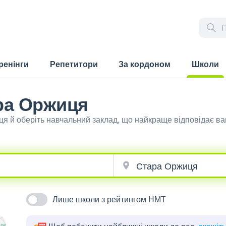
ренінги
Репетитори
За кордоном
Школи
(current)
ара Оржиця
ця й оберіть навчальний заклад, що найкраще відповідає в
Лише школи з рейтингом НМТ