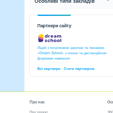
Особливі типи закладів
Партнери сайту
Ліцей з початковою школою та гімназією
«Dream School» з очною та дистанційною
формами навчання
Всі партнери
Стати партнером
Про нас
Ос
Про проєкт
ЗВ