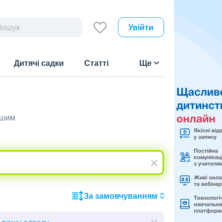
Увійти
Дитячі садки
Статті
Ще
ашим
За замовчуванням