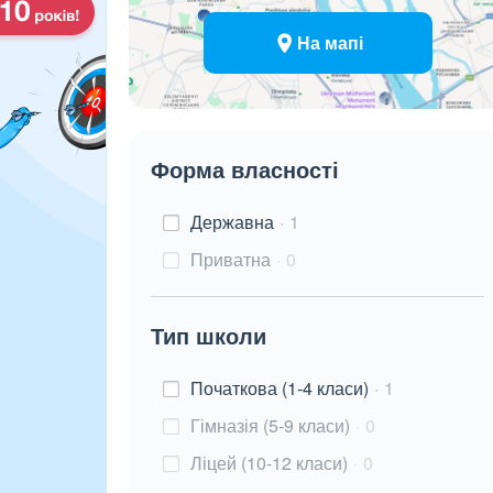
На мапі
Форма власності
Державна
1
Приватна
0
Тип школи
Початкова (1-4 класи)
1
Гімназія (5-9 класи)
0
Ліцей (10-12 класи)
0