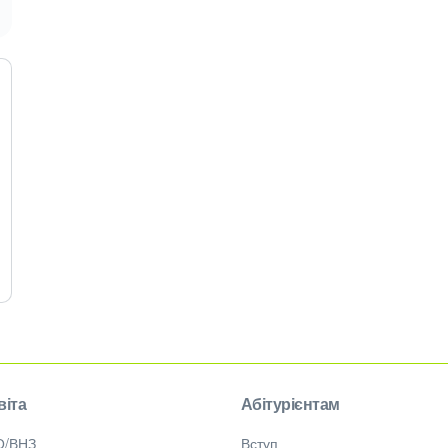
віта
Абітурієнтам
О/ВНЗ
Вступ