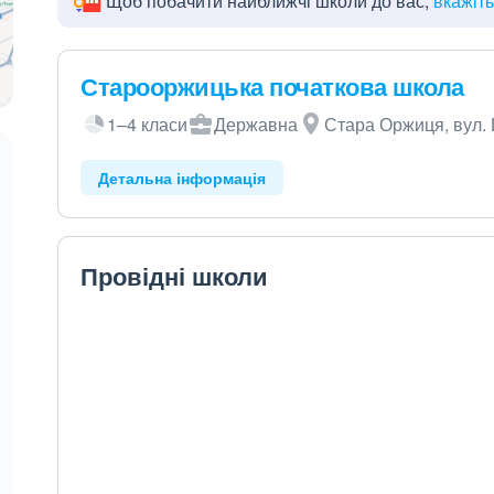
Щоб побачити найближчі школи до вас,
вкажіт
Старооржицька початкова школа
1–4 класи
Державна
Стара Оржиця, вул.
Детальна інформація
Провідні школи