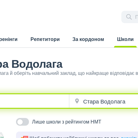
ренінги
Репетитори
За кордоном
Школи
(current)
ра Водолага
лага й оберіть навчальний заклад, що найкраще відповідає
Лише школи з рейтингом НМТ