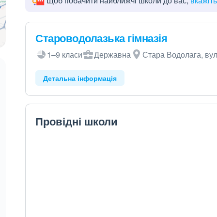
Щоб побачити найближчі школи до вас,
вкажіт
Староводолазька гімназія
1–9 класи
Державна
Стара Водолага, вул
Детальна інформація
Провідні школи