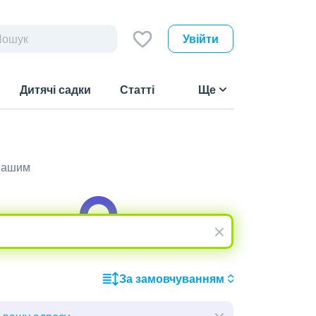
Увійти
Дитячі садки
Статті
Ще
 вашим
За замовчуванням