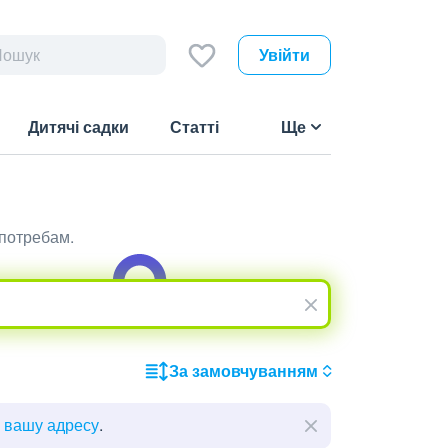
Увійти
Дитячі садки
Статті
Ще
 потребам.
За замовчуванням
ь вашу адресу
.