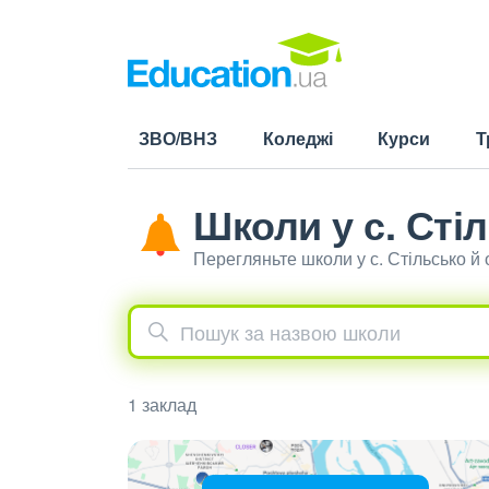
ЗВО/ВНЗ
Коледжі
Курси
Т
Школи у с. Сті
Перегляньте школи у с. Стільсько й
1 заклад