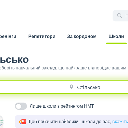
ренінги
Репетитори
За кордоном
Школи
(current)
льсько
 оберіть навчальний заклад, що найкраще відповідає вашим
Лише школи з рейтингом НМТ
Щоб побачити найближчі школи до вас,
вкажіт