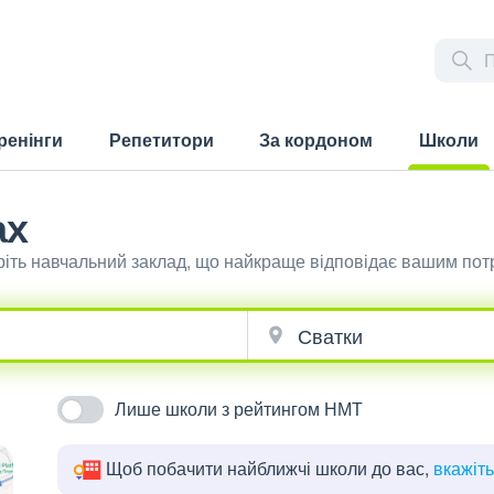
ренінги
Репетитори
За кордоном
Школи
(current)
ах
ріть навчальний заклад, що найкраще відповідає вашим пот
Лише школи з рейтингом НМТ
Щоб побачити найближчі школи до вас,
вкажіт