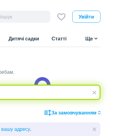
Увійти
Дитячі садки
Статті
Ще
ребам.
За замовчуванням
ь вашу адресу
.