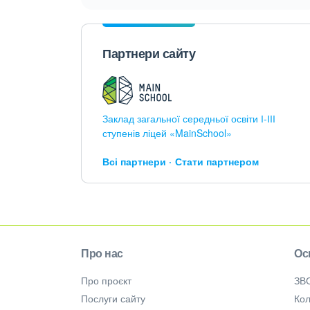
Партнери сайту
Заклад загальної середньої освіти І-ІІІ
ступенів ліцей «MainSchool»
Всі партнери
Стати партнером
Про нас
Ос
Про проєкт
ЗВ
Послуги сайту
Кол