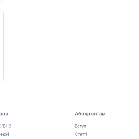
віта
Абітурієнтам
О/ВНЗ
Вступ
еджі
Статті