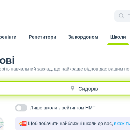
ренінги
Репетитори
За кордоном
Школи
(current)
ові
еріть навчальний заклад, що найкраще відповідає вашим по
Лише школи з рейтингом НМТ
Щоб побачити найближчі школи до вас,
вкажіт