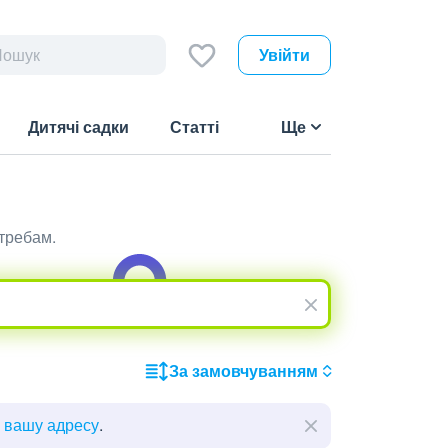
Увійти
Дитячі садки
Статті
Ще
требам.
За замовчуванням
ь вашу адресу
.