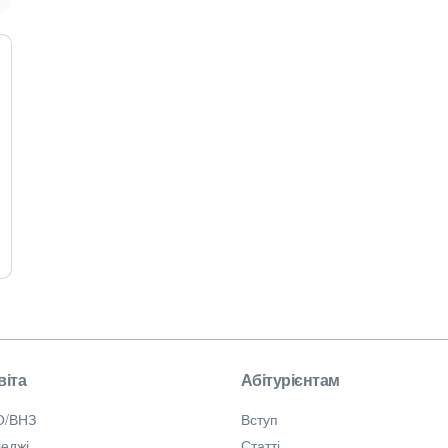
віта
Абітурієнтам
О/ВНЗ
Вступ
еджі
Статті