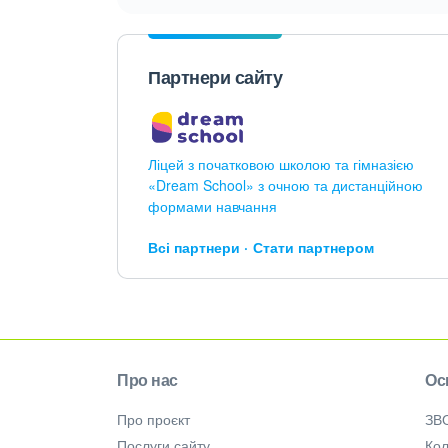
Партнери сайту
Ліцей з початковою школою та гімназією
«Dream School» з очною та дистанційною
формами навчання
Всі партнери
Стати партнером
Про нас
Ос
Про проєкт
ЗВ
Послуги сайту
Кол