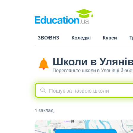
ЗВО/ВНЗ
Коледжі
Курси
Т
Школи в Улянів
Перегляньте школи в Улянівці й об
1 заклад