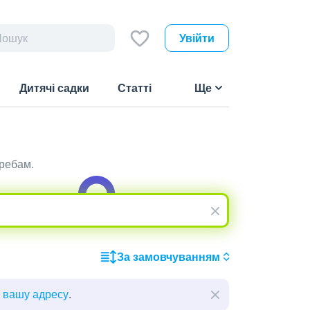
Увійти
Дитячі садки
Статті
Ще
требам.
За замовчуванням
ь вашу адресу
.