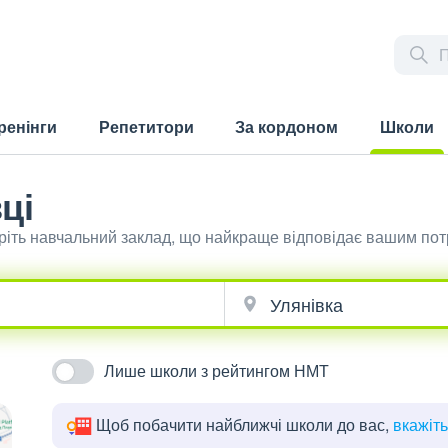
ренінги
Репетитори
За кордоном
Школи
(current)
ці
еріть навчальний заклад, що найкраще відповідає вашим по
Лише школи з рейтингом НМТ
Щоб побачити найближчі школи до вас,
вкажіт