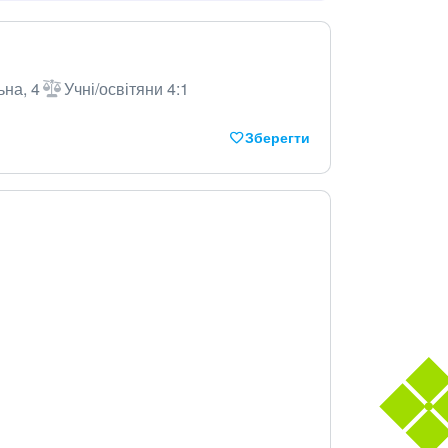
ьна, 4
Учні/освітяни 4:1
Зберегти