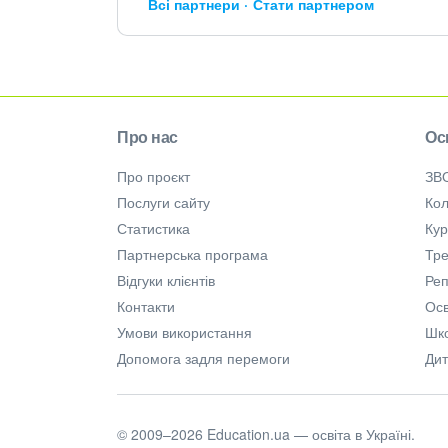
Всі партнери
Стати партнером
Про нас
Ос
Про проєкт
ЗВ
Послуги сайту
Кол
Статистика
Ку
Партнерська програма
Тре
Відгуки клієнтів
Ре
Контакти
Осв
Умови використання
Шк
Допомога задля перемоги
Дит
© 2009–2026 Education.ua — освіта в Україні.