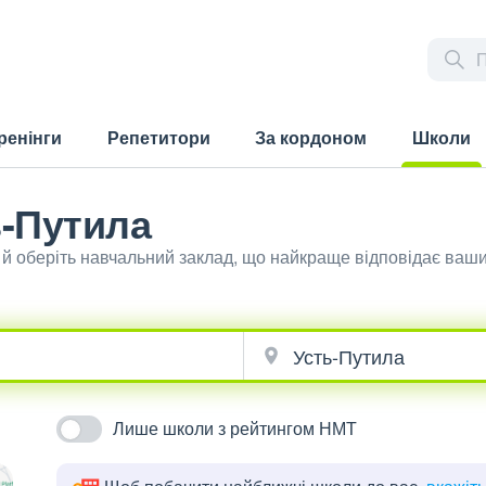
ренінги
Репетитори
За кордоном
Школи
(current)
ь-Путила
 й оберіть навчальний заклад, що найкраще відповідає ваш
Лише школи з рейтингом НМТ