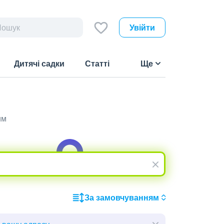
Увійти
Дитячі садки
Статті
Ще
им
За замовчуванням