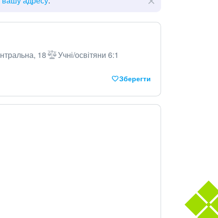
ь вашу адресу
.
ентральна, 18
Учні/освітяни 6:1
Зберегти