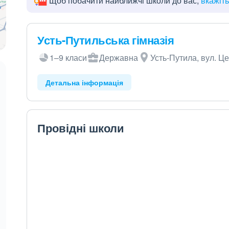
Щоб побачити найближчі школи до вас,
вкажіт
Усть-Путильська гімназія
1–9 класи
Державна
Усть-Путила, вул. Ц
Детальна інформація
Провідні школи