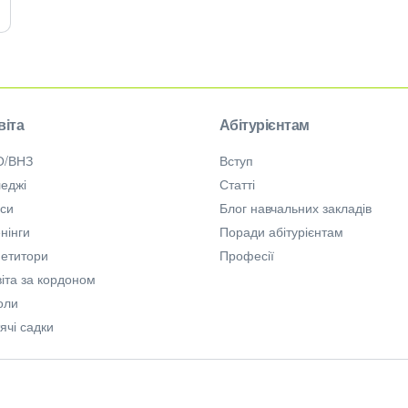
віта
Абітурієнтам
О/ВНЗ
Вступ
еджі
Статті
рси
Блог навчальних закладів
нінги
Поради абітурієнтам
петитори
Професії
іта за кордоном
оли
ячі садки