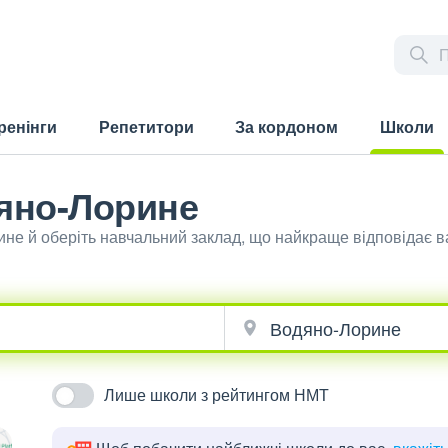
ренінги
Репетитори
За кордоном
Школи
(current)
дяно-Лорине
ине й оберіть навчальний заклад, що найкраще відповідає 
Лише школи з рейтингом НМТ