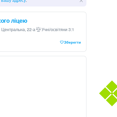
ь вашу адресу
.
кого ліцею
 Центральна, 22-а
Учні/освітяни 3:1
Зберегти