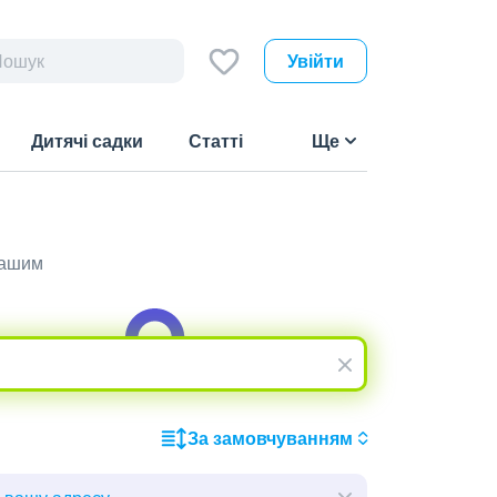
Увійти
Дитячі садки
Статті
Ще
вашим
За замовчуванням