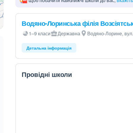
Щоб побачити найближчі школи до вас,
вкажіт
Водяно-Лоринська філія Возсіятсь
1–9 класи
Державна
Водяно-Лорине, вул.
Детальна інформація
Провідні школи