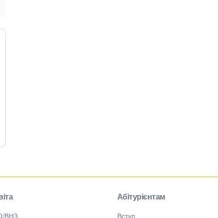
віта
Абітурієнтам
О/ВНЗ
Вступ