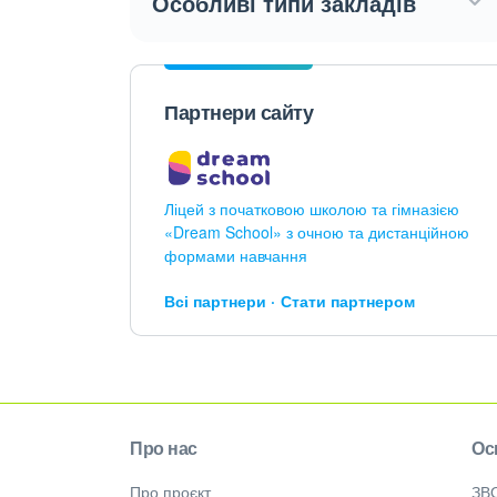
Особливі типи закладів
Партнери сайту
Ліцей з початковою школою та гімназією
«Dream School» з очною та дистанційною
формами навчання
Всі партнери
Стати партнером
Про нас
Ос
Про проєкт
ЗВ