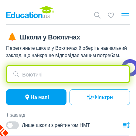
Школи у Воютичах
Перегляньте школи у Воютичах й оберіть навчальний
заклад, що найкраще відповідає вашим потребам.
Воютичі
На мапі
Фільтри
1 заклад
Лише школи з рейтингом НМТ