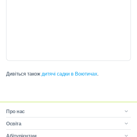
Дивіться також
дитячі садки в Воютичах
.
Про нас
Освіта
Абітурієнтам