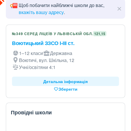
Щоб побачити найближчі школи до вас,
вкажіть вашу адресу
.
№349 СЕРЕД ЛІЦЕЇВ У ЛЬВІВСЬКІЙ ОБЛ.
121,15
Воютицький ЗЗСО І-ІІІ ст.
1–12 класи
Державна
Воютичі, вул. Шкільна, 12
Учні/освітяни 4:1
Детальна інформація
Зберегти
Провідні школи