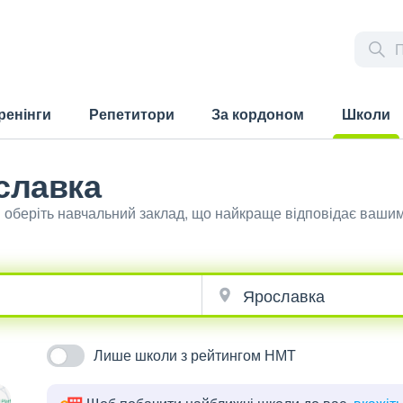
ренінги
Репетитори
За кордоном
Школи
(current)
славка
й оберіть навчальний заклад, що найкраще відповідає ваши
Лише школи з рейтингом НМТ