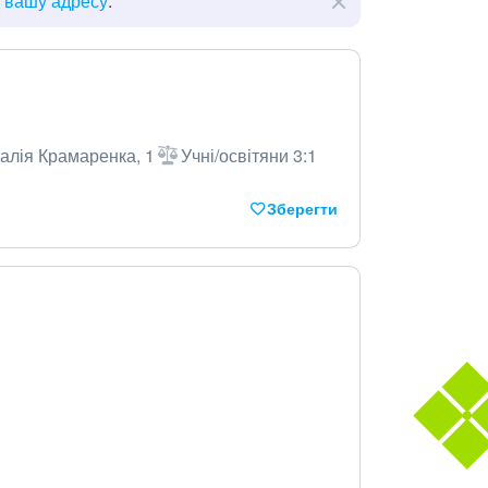
ь вашу адресу
.
талія Крамаренка, 1
Учні/освітяни 3:1
Зберегти