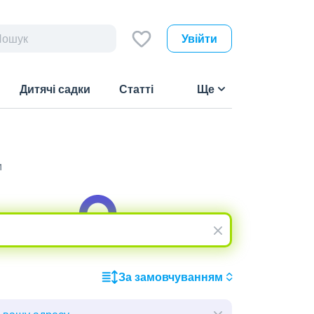
Увійти
Дитячі садки
Статті
Ще
м
За замовчуванням