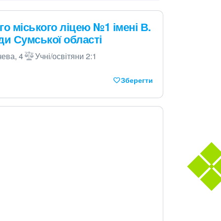
го міського ліцею №1 імені В.
ди Сумської області
чева, 4
Учні/освітяни 2:1
Зберегти