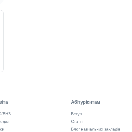
віта
Абітурієнтам
О/ВНЗ
Вступ
еджі
Статті
рси
Блог навчальних закладів