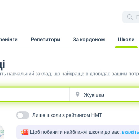
ренінги
Репетитори
За кордоном
Школи
(current)
і
ріть навчальний заклад, що найкраще відповідає вашим пот
Лише школи з рейтингом НМТ
Щоб побачити найближчі школи до вас,
вкажіт