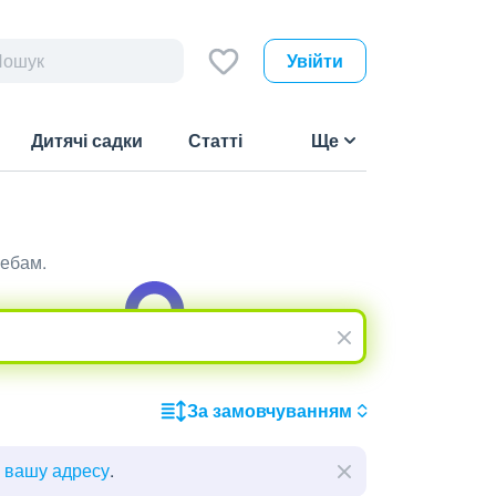
Увійти
Дитячі садки
Статті
Ще
ребам.
За замовчуванням
ь вашу адресу
.