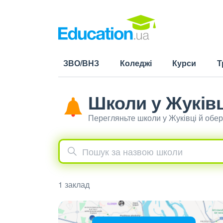
ЗВО/ВНЗ
Коледжі
Курси
Т
Школи у Жуківц
Перегляньте школи у Жуківці й обе
1 заклад