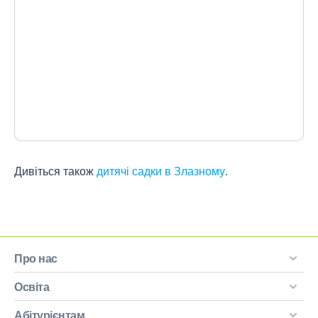
Дивіться також
дитячі садки в Злазному
.
Про нас
Освіта
Абітурієнтам