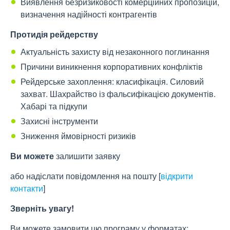
Виявлення безризиковості комерційних пропозицій,
визначення надійності контрагентів
Протидія рейдерству
Актуальність захисту від незаконного поглинання
Причини виникнення корпоративних конфліктів
Рейдерське захоплення: класифікація. Силовий
захват. Шахрайство із фальсифікацією документів.
Хабарі та підкупи
Захисні інструменти
Зниження ймовірності ризиків
Ви можете
залишити заявку
або надіслати повідомлення на пошту
[
відкрити
контакти
]
Зверніть увагу!
Ви можете замовити цю програму у форматах: