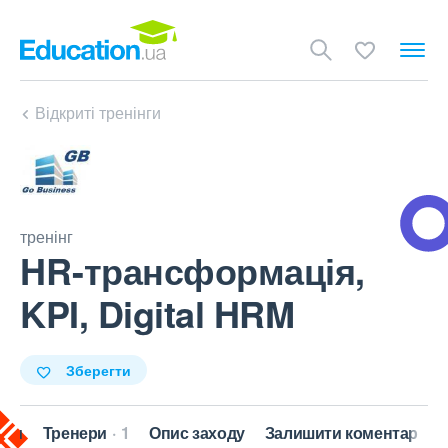
Відкриті тренінги
тренінг
HR-трансформація,
KPI, Digital HRM
Зберегти
кти
Тренери
1
Опис заходу
Залишити коментар