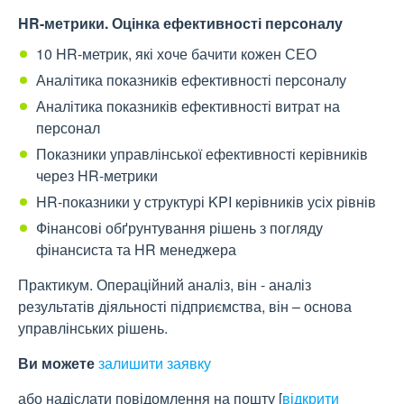
HR-метрики. Оцінка ефективності персоналу
10 HR-метрик, які хоче бачити кожен СЕО
Аналітика показників ефективності персоналу
Аналітика показників ефективності витрат на
персонал
Показники управлінської ефективності керівників
через HR-метрики
HR-показники у структурі KPI керівників усіх рівнів
Фінансові обґрунтування рішень з погляду
фінансиста та HR менеджера
Практикум. Операційний аналіз, він - аналіз
результатів діяльності підприємства, він – основа
управлінських рішень.
Ви можете
з
алишити заявку
або надіслати повідомлення на пошту
[
відкрити