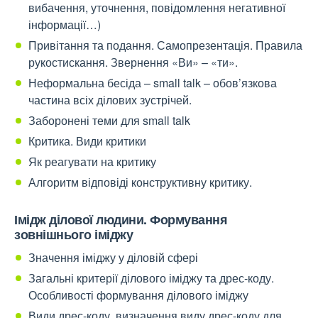
вибачення, уточнення, повідомлення негативної
інформації…)
Привітання та подання. Самопрезентація. Правила
рукостискання. Звернення «Ви» – «ти».
Неформальна бесіда – small talk – обов’язкова
частина всіх ділових зустрічей.
Заборонені теми для small talk
Критика. Види критики
Як реагувати на критику
Алгоритм відповіді конструктивну критику.
Імідж ділової людини. Формування
зовнішнього іміджу
Значення іміджу у діловій сфері
Загальні критерії ділового іміджу та дрес-коду.
Особливості формування ділового іміджу
Види дрес-коду, визначення виду дрес-коду для