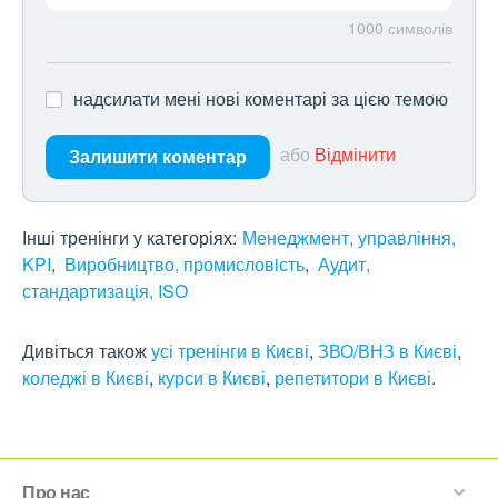
1000
символів
надсилати мені нові коментарі за цією темою
або
Відмінити
Залишити коментар
Інші тренінги у категоріях:
Менеджмент, управління,
KPI
Виробництво, промисловiсть
Аудит,
стандартизація, ISO
Дивіться також
усі тренінги в Києві
,
ЗВО/ВНЗ в Києві
,
коледжі в Києві
,
курси в Києві
,
репетитори в Києві
.
Про нас