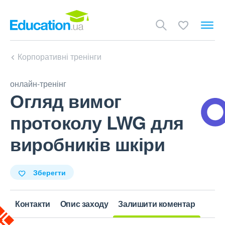
Корпоративні тренінги
онлайн-тренінг
Огляд вимог
протоколу LWG для
виробників шкіри
Зберегти
Контакти
Опис заходу
Залишити коментар