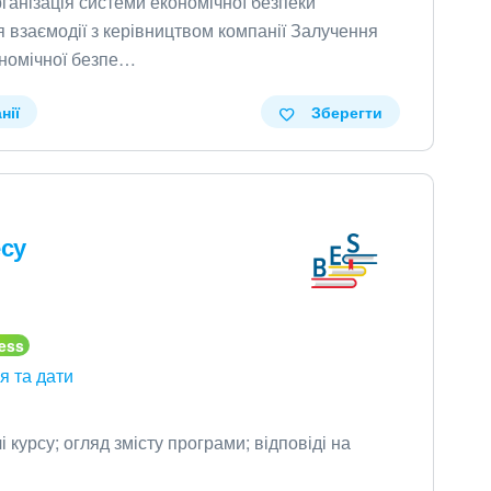
ганізація системи економічної безпеки
я взаємодії з керівництвом компанії Залучення
ономічної безпе…
нії
Зберегти
есу
я та дати
і курсу; огляд змісту програми; відповіді на