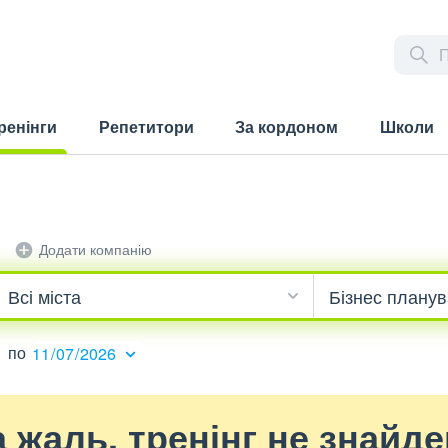
ренінги
Репетитори
За кордоном
Школи
rrent)
Додати компанію
по
 жаль, тренінг не знайд