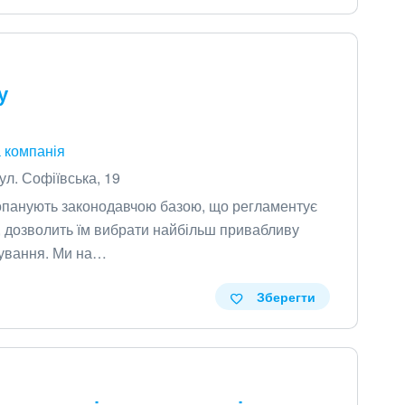
у
 компанія
ул. Софіївська, 19
 опанують законодавчою базою, що регламентує
, дозволить їм вибрати найбільш привабливу
кування. Ми на…
Зберегти