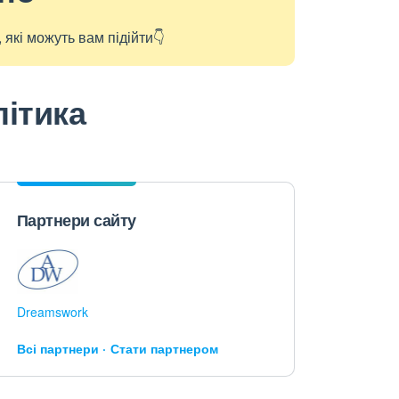
які можуть вам підійти👇
літика
Партнери сайту
Dreamswork
Всі партнери
Стати партнером