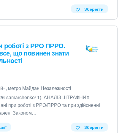
Зберегти
и роботі з РРО ПРРО.
 все, що повинен знати
льності
ий», метро Майдан Незалежності
-08-26-samarchenko/ 1). АНАЛІЗ ШТРАФНИХ
ні при роботі з РРО/ПРРО та при здійсненні
дбачені Законом…
анії
Зберегти