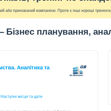
ий або прихований компанією. Проте є інші хороші тренінги, 
— Бізнес планування, ана
ства. Аналітика та
Наступні місця та дати