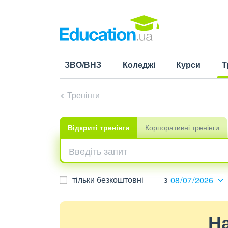
ЗВО/ВНЗ
Коледжі
Курси
Т
(cu
Тренінги
Відкриті
тренінги
Корпоративні
тренінги
тільки безкоштовні
з
На