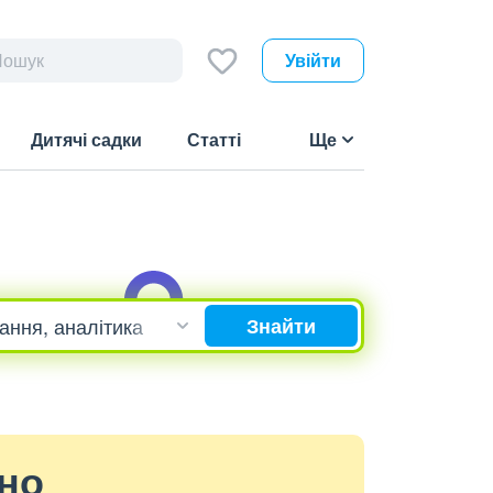
Увійти
Дитячі садки
Статті
Ще
Знайти
ено