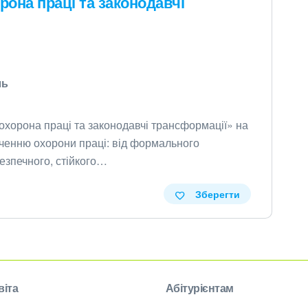
рона праці та законодавчі
ль
охорона праці та законодавчі трансформації» на
ченню охорони праці: від формального
езпечного, стійкого…
Зберегти
віта
Абітурієнтам