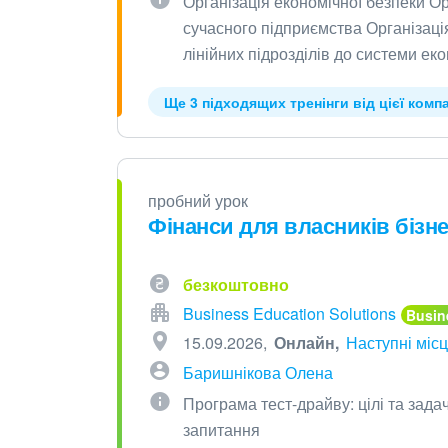
Організація економічної безпеки Ор
сучасного підприємства Організаці
лінійних підрозділів до системи ек
Ще 3 підходящих тренінги від цієї компа
пробний урок
Фінанси для власників бізн
безкоштовно
Business Education Solutions
15.09.2026
Онлайн
Наступні місц
Баришнікова Олена
Програма тест-драйву: цілі та задач
запитання