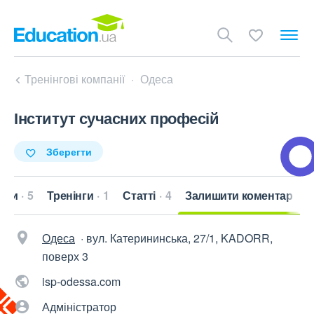
Тренінгові компанії
Одеса
Інститут сучасних професій
Зберегти
ери
5
Тренінги
1
Статті
4
Залишити коментар
Одеса
·
вул. Катерининська, 27/1, KADORR,
поверх 3
isp-odessa.com
Адміністратор