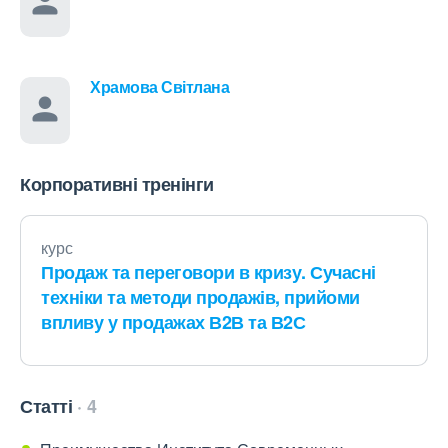
Храмова Світлана
Корпоративні тренінги
курс
Продаж та переговори в кризу. Сучасні
техніки та методи продажів, прийоми
впливу у продажах В2В та В2С
Статті
4