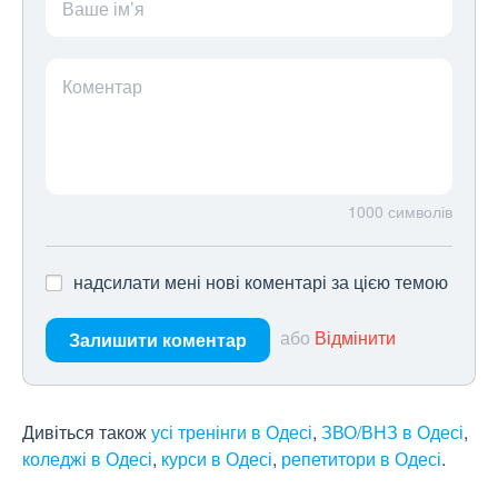
Ваше ім’я
Коментар
1000
символів
надсилати мені нові коментарі за цією темою
або
Відмінити
Залишити коментар
Дивіться також
усі тренінги в Одесі
,
ЗВО/ВНЗ в Одесі
,
коледжі в Одесі
,
курси в Одесі
,
репетитори в Одесі
.