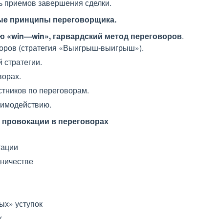
ть приемов завершения сделки.
ые принципы переговорщика.
ю «
win
—
win»,
гарвардский метод переговоров
.
воров (стратегия «Выигрыш-выигрыш»).
 стратегии.
ворах.
тников по переговорам.
аимодействию.
 провокации в переговорах
тации
дничестве
ых» уступок
х.