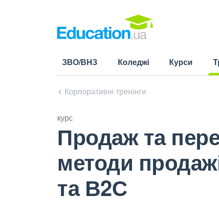
ЗВО/ВНЗ
Коледжі
Курси
Т
(cu
Корпоративні тренінги
курс
Продаж та перег
методи продаж
та В2С