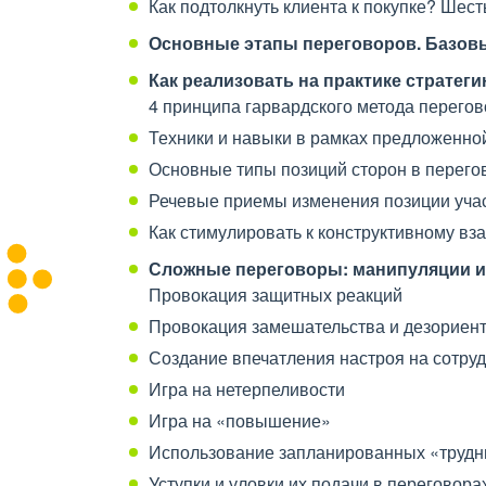
Как подтолкнуть клиента к покупке? Шес
Основные этапы переговоров. Базов
Как реализовать на практике стратеги
4 принципа гарвардского метода перего
Техники и навыки в рамках предложенной
Основные типы позиций сторон в перего
Речевые приемы изменения позиции учас
Как стимулировать к конструктивному вз
Сложные переговоры: манипуляции и
Провокация защитных реакций
Провокация замешательства и дезориен
Создание впечатления настроя на сотру
Игра на нетерпеливости
Игра на «повышение»
Использование запланированных «трудн
Уступки и уловки их подачи в переговора