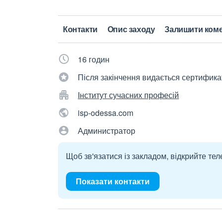
Контакти
Опис заходу
Залишити ком
16 годин
Після закінчення видається сертифика
Інститут сучасних професій
isp-odessa.com
Администратор
Щоб зв'язатися із закладом, відкрийте тел
Показати контакти