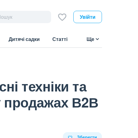
Увійти
Дитячі садки
Статті
Ще
ні техніки та
у продажах В2В
Зберегти