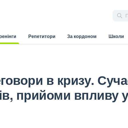
ренінги
Репетитори
За кордоном
Школи
rrent)
овори в кризу. Сучас
ів, прийоми впливу 