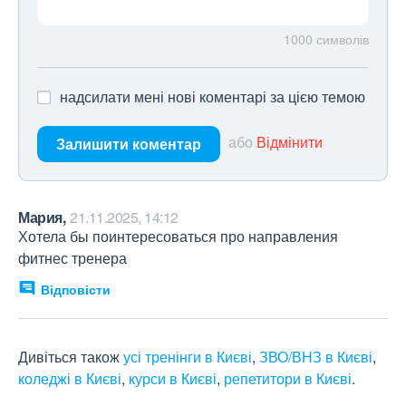
1000
символів
надсилати мені нові коментарі за цією темою
або
Відмінити
Залишити коментар
Мария,
21.11.2025, 14:12
Хотела бы поинтересоваться про направления 
фитнес тренера
Відповісти
Дивіться також
усі тренінги в Києві
,
ЗВО/ВНЗ в Києві
,
коледжі в Києві
,
курси в Києві
,
репетитори в Києві
.