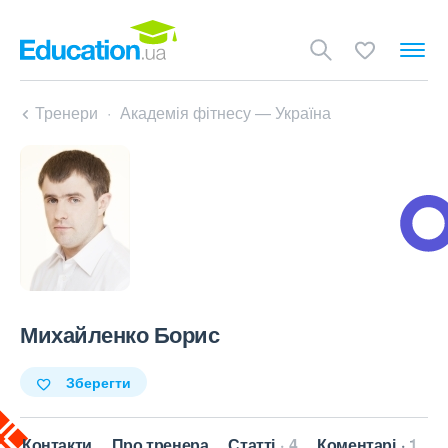
Тренери
Академія фітнесу — Україна
Михайленко Борис
Зберегти
Контакти
Про тренера
Статті
4
Коментарі
1