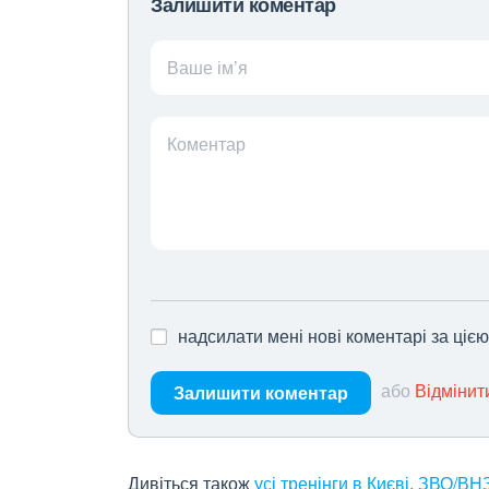
Залишити коментар
Ваше ім’я
Коментар
надсилати мені нові коментарі за ціє
або
Відмінит
Залишити коментар
Дивіться також
усі тренінги в Києві
,
ЗВО/ВНЗ