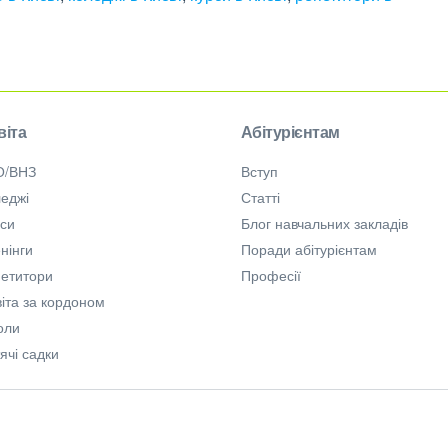
віта
Абітурієнтам
О/ВНЗ
Вступ
еджі
Статті
рси
Блог навчальних закладів
нінги
Поради абітурієнтам
петитори
Професії
іта за кордоном
оли
ячі садки