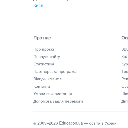
Києві
.
Про нас
Ос
Про проєкт
ЗВ
Послуги сайту
Кол
Статистика
Ку
Партнерська програма
Тре
Відгуки клієнтів
Ре
Контакти
Осв
Умови використання
Шк
Допомога задля перемоги
Дит
© 2009–2026 Education.ua — освіта в Україні.