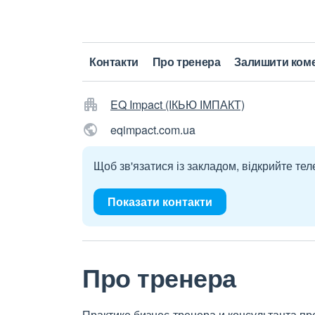
Контакти
Про тренера
Залишити ком
EQ Impact (ІКЬЮ ІМПАКТ)
eqimpact.com.ua
Щоб зв'язатися із закладом, відкрийте тел
Показати контакти
Про тренера
Практике бизнес-тренера и консультанта п