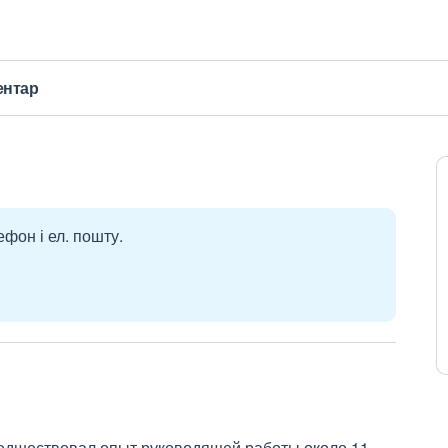
ентар
ефон і ел. пошту.
редшествовал опыт руководящей работы около 11