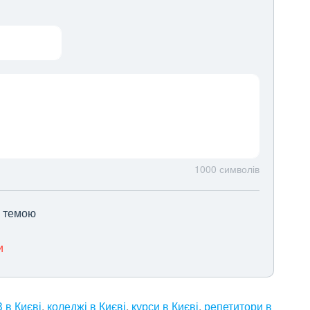
1000
символів
ю темою
и
 в Києві
,
коледжі в Києві
,
курси в Києві
,
репетитори в