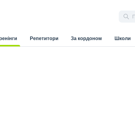
ренінги
Репетитори
За кордоном
Школи
rrent)