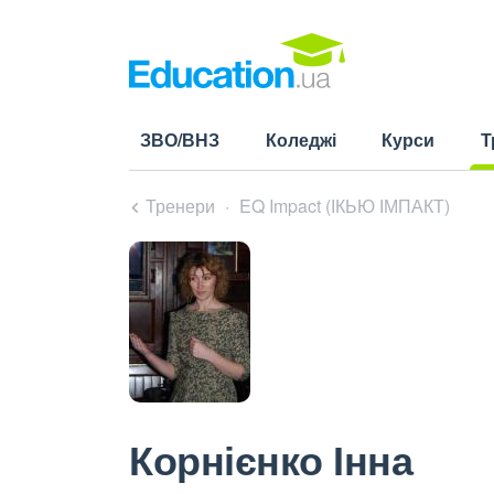
ЗВО/ВНЗ
Коледжі
Курси
Т
(cu
Тренери
EQ Impact (ІКЬЮ ІМПАКТ)
Корнієнко Інна