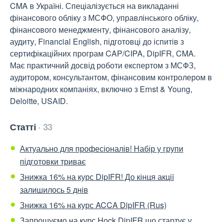
CMA в Україні. Спеціалізується на викладанні
фінансового обліку з МСФО, управлінського обліку,
фінансового менеджменту, фінансового аналізу,
аудиту, Financial English, підготовці до іспитів з
сертифікаційних програм CAP/CIPA, DipIFR, CMA.
Має практичний досвід роботи експертом з МСФЗ,
аудитором, консультантом, фінансовим контролером в
міжнародних компаніях, включно з Ernst & Young,
Deloitte, USAID.
Статті
33
Актуально для професіоналів! Набір у групи
підготовки триває
Знижка 16% на курс DipIFR! До кінця акції
залишилось 5 днів
Знижка 16% на курс ACCA DipIFR (Rus)
Запрошуємо на курс Hock DipIFR що стартує у