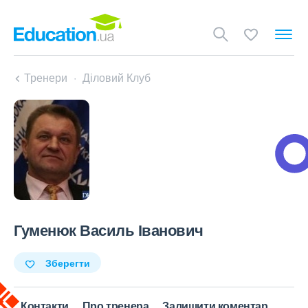
Тренери
Діловий Клуб
Гуменюк Василь Іванович
Зберегти
Контакти
Про тренера
Залишити коментар