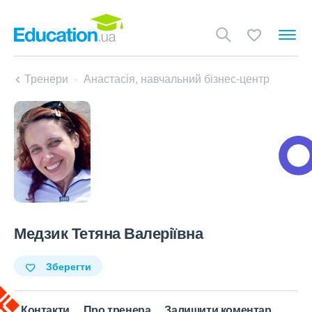
Тренери
Анастасія, навчальний бізнес-центр
Медзик Тетяна Валеріївна
Зберегти
Контакти
Про тренера
Залишити коментар