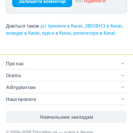
або
Відмінити
Залишити коментар
Дивіться також
усі тренінги в Києві
,
ЗВО/ВНЗ в Києві
,
коледжі в Києві
,
курси в Києві
,
репетитори в Києві
.
Про нас
Освіта
Абітурієнтам
Наші проєкти
Навчальним закладам
© 2009–2026 Education.ua — освіта в Україні.