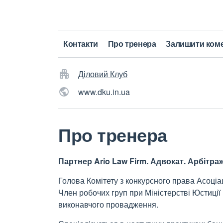
Контакти
Про тренера
Залишити ком
Діловий Клуб
www.dku.in.ua
Про тренера
Партнер Ario Law Firm. Адвокат. Арбітр
Голова Комітету з конкурсного права Асоціац
Член робочих груп при Міністерстві Юстиці
виконавчого провадження.