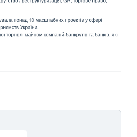
рутство / реструктуризація, GR, торгове право,
увала понад 10 масштабних проектів у сфері
риємств України.
ої торгівлі майном компаній-банкрутів та банків, які