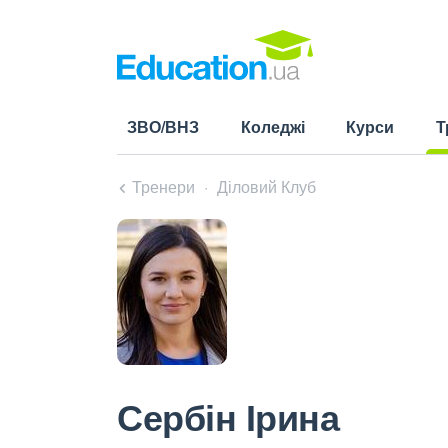
ЗВО/ВНЗ
Коледжі
Курси
Т
(cu
Тренери
Діловий Клуб
Сербін Ірина