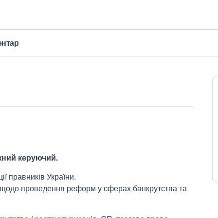
ентар
ажний керуючий.
ії правників України.
ї щодо проведення реформ у сферах банкрутства та