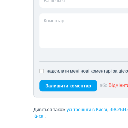
Ваше ім’я
Коментар
надсилати мені нові коментарі за ціє
або
Відмінит
Залишити коментар
Дивіться також
усі тренінги в Києві
,
ЗВО/ВНЗ
Києві
.