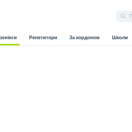
ренінги
Репетитори
За кордоном
Школи
rrent)