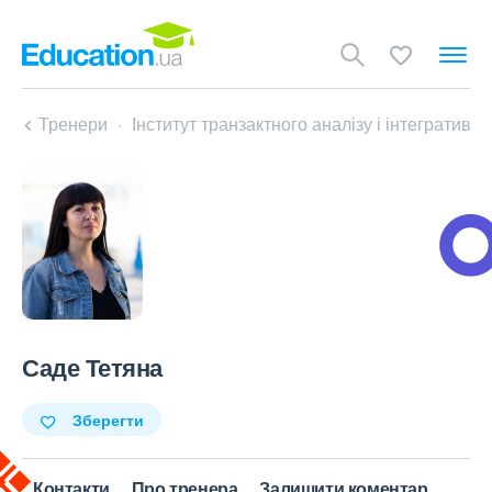
Тренери
Інститут транзактного аналізу і інтегративно
Саде Тетяна
Зберегти
Контакти
Про тренера
Залишити коментар