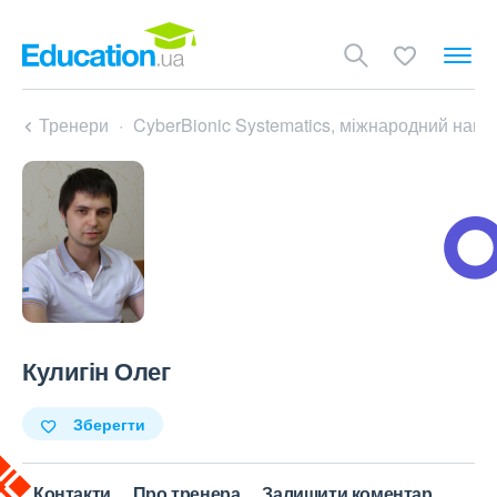
Тренери
CyberBionic Systematics, міжнародний навч
Кулигін Олег
Зберегти
Контакти
Про тренера
Залишити коментар