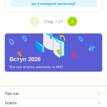
ще 4 конкурсні пропозиції
Стор. 1 з 7
Вступ 2026
Все про вступну кампанію та НМТ
Про нас
Освіта