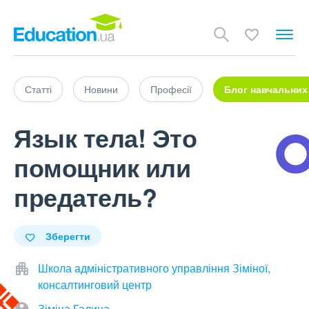
Статті
Новини
Професії
Блог навчальних
Язык тела! Это
помощник или
предатель?
Зберегти
Школа адміністративного управління Зіміної,
консалтинговий центр
Зіміна Галина