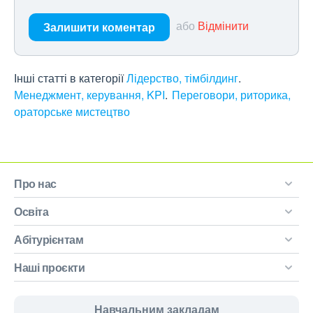
або
Відмінити
Залишити коментар
Інші статті в категорії
Лідерство, тімбілдинг
Менеджмент, керування, KPI
Переговори, риторика,
ораторське мистецтво
Про нас
Освіта
Абітурієнтам
Наші проєкти
Навчальним закладам