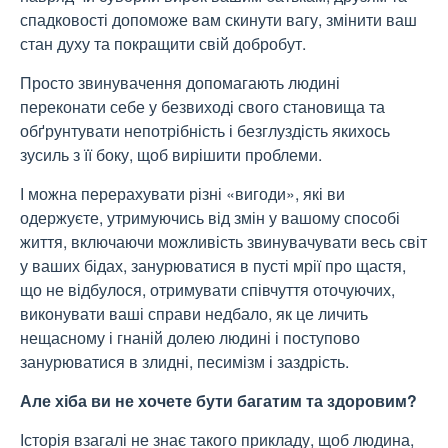
спадковості допоможе вам скинути вагу, змінити ваш
стан духу та покращити свій добробут.
Просто звинувачення допомагають людині
переконати себе у безвиході свого становища та
обґрунтувати непотрібність і безглуздість якихось
зусиль з її боку, щоб вирішити проблеми.
І можна перерахувати різні «вигоди», які ви
одержуєте, утримуючись від змін у вашому способі
життя, включаючи можливість звинувачувати весь світ
у ваших бідах, занурюватися в пусті мрії про щастя,
що не відбулося, отримувати співчуття оточуючих,
виконувати ваші справи недбало, як це личить
нещасному і гнаній долею людині і поступово
занурюватися в злидні, песимізм і заздрість.
Але хіба ви не хочете бути багатим та здоровим?
Історія взагалі не знає такого прикладу, щоб людина,