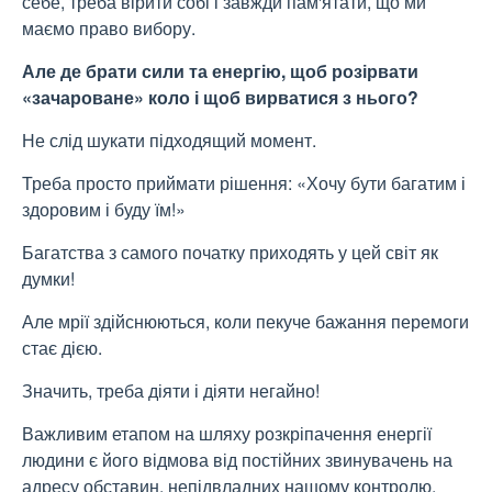
себе, треба вірити собі і завжди пам'ятати, що ми
маємо право вибору.
Але де брати сили та енергію, щоб розірвати
«зачароване» коло і щоб вирватися з нього?
Не слід шукати підходящий момент.
Треба просто приймати рішення: «Хочу бути багатим і
здоровим і буду їм!»
Багатства з самого початку приходять у цей світ як
думки!
Але мрії здійснюються, коли пекуче бажання перемоги
стає дією.
Значить, треба діяти і діяти негайно!
Важливим етапом на шляху розкріпачення енергії
людини є його відмова від постійних звинувачень на
адресу обставин, непідвладних нашому контролю.