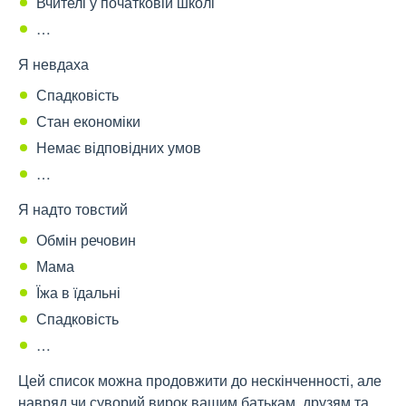
Вчителі у початковій школі
…
Я невдаха
Спадковість
Стан економіки
Немає відповідних умов
…
Я надто товстий
Обмін речовин
Мама
Їжа в їдальні
Спадковість
…
Цей список можна продовжити до нескінченності, але
навряд чи суворий вирок вашим батькам, друзям та