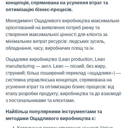
концепція, спрямована на усунення втрат та
оптимізацію бізнес-процесів.
Менеджмент Ощадливого виробництва максимально
орієнтований на виявлення потреб ринку та
створення максимальної цінності для клієнта за
мінімальних витрат ресурсів: людських зусиль,
обладнання, часу, виробничих площ та ін.
Ощадливе виробництво (Lean production, Lean
manufacturing — англ. Lean — пісний, без жиру,
стрункий; більш поширений переклад «ощадливе») —
системна управлінська концепція, спрямована на
усунення втрат та оптимізацію бізнес-процесів: від
етапу розробки продукту, виробництва та до взаємодії
з постачальниками та клієнтами.
Найбільш популярними інструментами та
методами Ощадливого виробництва є:
Картування потоку створення цінності (Value