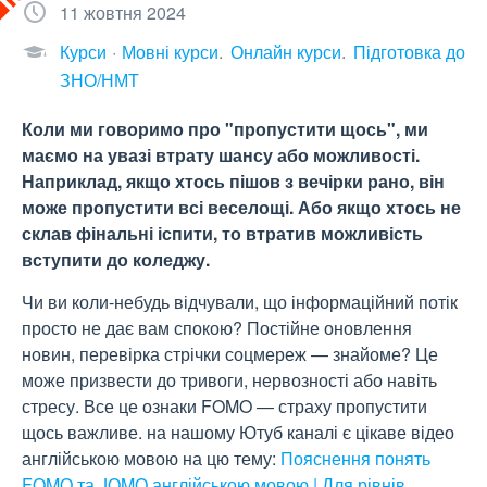
11 жовтня 2024
Курси
Мовні курси
Онлайн курси
Підготовка до
ЗНО/НМТ
Коли ми говоримо про "пропустити щось", ми
маємо на увазі втрату шансу або можливості.
Наприклад, якщо хтось пішов з вечірки рано, він
може пропустити всі веселощі. Або якщо хтось не
склав фінальні іспити, то втратив можливість
вступити до коледжу.
Чи ви коли-небудь відчували, що інформаційний потік
просто не дає вам спокою? Постійне оновлення
новин, перевірка стрічки соцмереж — знайоме? Це
може призвести до тривоги, нервозності або навіть
стресу. Все це ознаки FOMO — страху пропустити
щось важливе. на нашому Ютуб каналі є цікаве відео
англійською мовою на цю тему:
Пояснення понять
FOMO та JOMO англійською мовою | Для рівнів