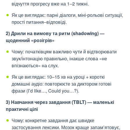
відчуття прогресу вже на 1–2 тижні.
Як це виглядає: парні діалоги, міні-рольові ситуації,
прості питання–відповіді.
2) Дрили на вимову та ритм (shadowing) —
щоденний «розігрів»
Чому: початківцям важливо чути й відтворювати
звук/інтонацію правильно, інакше слова «не
впізнаються» на слух.
Як це виглядає: 10–15 хв на уроці + короткі
домашні аудіо: повторюєте за диктором готові
фрази (I’d like…, Could you…?).
3) Навчання через завдання (TBLT) — маленькі
практичні цілі
Чому: конкретне завдання дає швидке
застосування лексики. Мозок краще запам’ятовує,