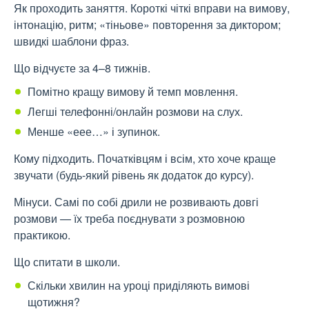
Як проходить заняття. Короткі чіткі вправи на вимову,
інтонацію, ритм; «тіньове» повторення за диктором;
швидкі шаблони фраз.
Що відчуєте за 4–8 тижнів.
Помітно кращу вимову й темп мовлення.
Легші телефонні/онлайн розмови на слух.
Менше «еее…» і зупинок.
Кому підходить. Початківцям і всім, хто хоче краще
звучати (будь-який рівень як додаток до курсу).
Мінуси. Самі по собі дрили не розвивають довгі
розмови — їх треба поєднувати з розмовною
практикою.
Що спитати в школи.
Скільки хвилин на уроці приділяють вимові
щотижня?