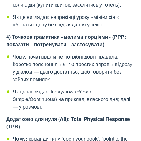
коли є дія (купити квиток, заселитись у готель).
Як це виглядає: наприкінці уроку «міні-місія»:
обіграти сцену без підглядання у текст.
4) Точкова граматика «малими порціями» (PPP:
показати—потренувати—застосувати)
Чому: початківцям не потрібні довгі правила.
Коротке пояснення + 6–10 простих вправ + відразу
у діалозі — цього достатньо, щоб говорити без
зайвих помилок.
Як це виглядає: today/now (Present
Simple/Continuous) на прикладі власного дня; далі
— у розмові.
Додатково для нуля (A0): Total Physical Response
(TPR)
Чому:
команди типу “open your book”, “point to the