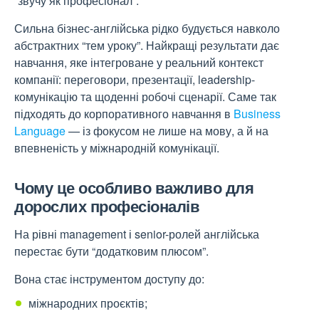
“звучу як професіонал”.
Сильна бізнес-англійська рідко будується навколо
абстрактних “тем уроку”. Найкращі результати дає
навчання, яке інтегроване у реальний контекст
компанії: переговори, презентації, leadership-
комунікацію та щоденні робочі сценарії. Саме так
підходять до корпоративного навчання в
Business
Language
— із фокусом не лише на мову, а й на
впевненість у міжнародній комунікації.
Чому це особливо важливо для
дорослих професіоналів
На рівні management і senior-ролей англійська
перестає бути “додатковим плюсом”.
Вона стає інструментом доступу до:
міжнародних проєктів;