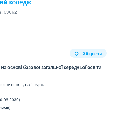
вий коледж
в, 03062
Зберегти
на основі базової загальної середньої освіти
езпечення», на 1 курс.
0.06.2030).
ласів)