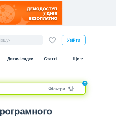
Увійти
Дитячі садки
Статті
Ще
2
Фільтри
 програмного