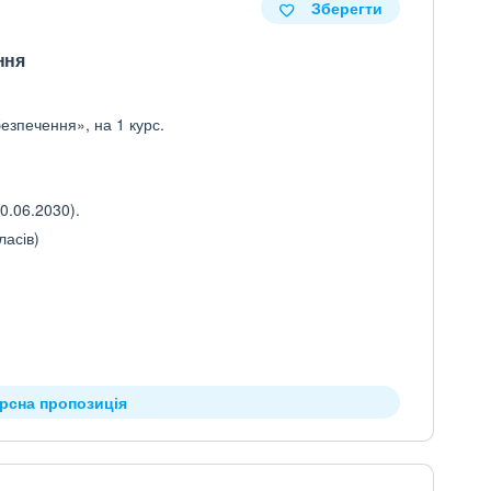
Зберегти
ння
езпечення», на 1 курс.
0.06.2030).
ласів)
урсна пропозиція