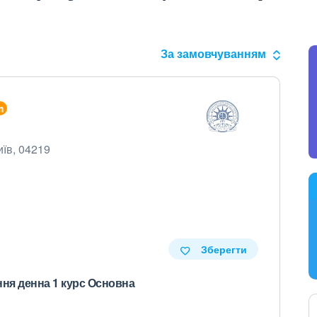
За замовчуванням
иїв, 04219
Зберегти
ння денна 1 курс Основна