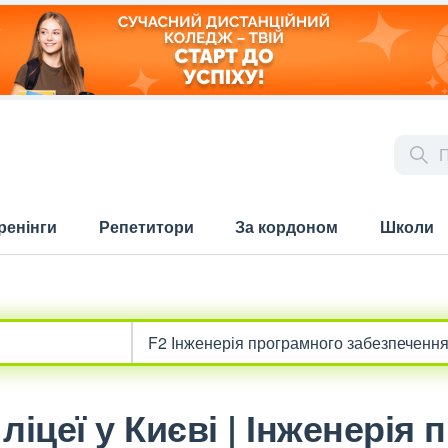
ренінги
Репетитори
За кордоном
Школи
ліцеї у Києві | Інженерія