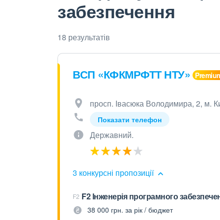
забезпечення
18 результатів
ВСП «КФКМРФТТ НТУ»
просп. Івасюка Володимира, 2, м. К
Показати телефон
Державний.
3 конкурсні пропозиції
F2 Інженерія програмного забезпече
F2
38 000 грн. за рік / бюджет