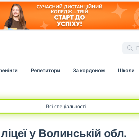
ренінги
Репетитори
За кордоном
Школи
ліцеї у Волинській обл.