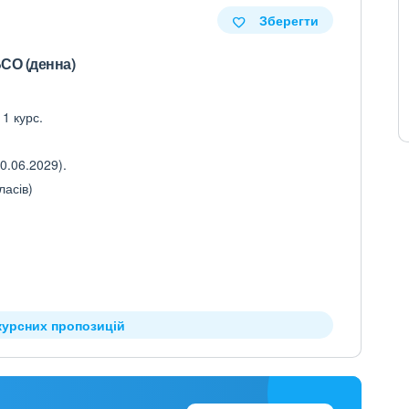
Зберегти
БСО (денна)
 1 курс.
0.06.2029).
ласів)
курсних пропозицій