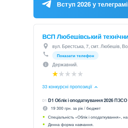
Вступ 2026 у телеграмі
ВСП Любешівський технічн
вул. Брестська, 7, смт. Любешів, В
Показати телефон
Державний.
33 конкурсні пропозиції
D1 Облік і оподаткування 2026 ПЗСО 
D1
19 300 грн. за рік / бюджет
Спеціальність «Облік і оподаткування», на
Денна форма навчання.