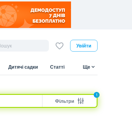
Увійти
Дитячі садки
Статті
Ще
1
Фільтри