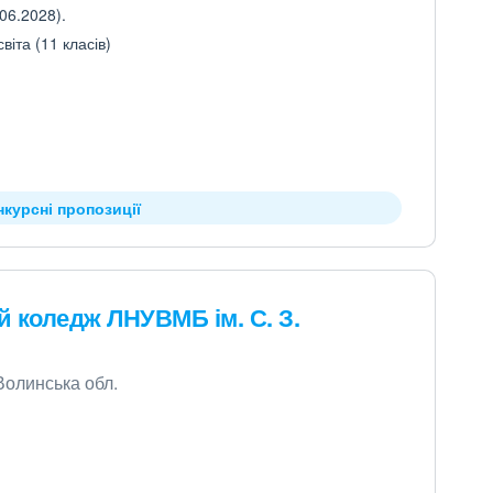
06.2028).
іта (11 класів)
нкурсні пропозиції
коледж ЛНУВМБ ім. С. З.
Волинська обл.