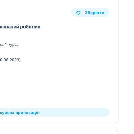
Зберегти
ікований робітник
а 1 курс.
0.06.2029).
нкурсна пропозиція