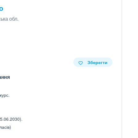
о
ька обл.
Зберегти
ання
курс.
5.06.2030).
ласів)