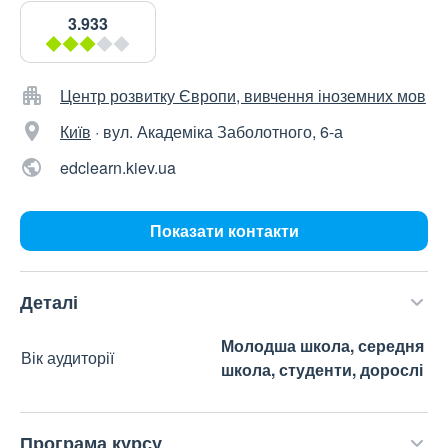
3.933
Центр розвитку Європи, вивчення іноземних мов
Київ
·
вул. Академіка Заболотного, 6-а
edclearn.kiev.ua
Показати контакти
Деталі
Молодша школа, середня
Вік аудиторії
школа, студенти, дорослі
Програма курсу