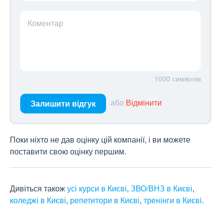
Коментар
1000
символів
або
Відмінити
Залишити відгук
Поки ніхто не дав оцінку цій компанії, і ви можете
поставити свою оцінку першим.
Дивіться також
усі курси в Києві
,
ЗВО/ВНЗ в Києві
,
коледжі в Києві
,
репетитори в Києві
,
тренінги в Києві
.