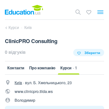
Курси
Київ
ClinicPRO Consulting
0 відгуків
Зберегти
Контакти
Про компанію
Курси
1
Київ
·
вул. Б. Хмельницького, 23
www.clinicpro.tilda.ws
Володимир