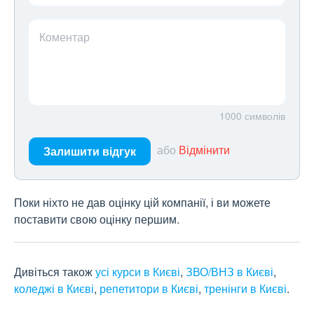
Коментар
1000
символів
або
Відмінити
Залишити відгук
Поки ніхто не дав оцінку цій компанії, і ви можете
поставити свою оцінку першим.
Дивіться також
усі курси в Києві
,
ЗВО/ВНЗ в Києві
,
коледжі в Києві
,
репетитори в Києві
,
тренінги в Києві
.