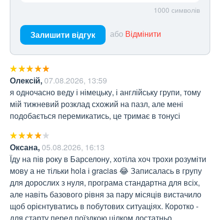
1000
символів
або
Відмінити
Залишити відгук
Олексій
,
07.08.2026, 13:59
я одночасно веду і німецьку, і англійську групи, тому 
мій тижневий розклад схожий на пазл, але мені 
подобається перемикатись, це тримає в тонусі
Оксана
,
05.08.2026, 16:13
Їду на пів року в Барселону, хотіла хоч трохи розуміти 
мову а не тільки hola і gracias 😂 Записалась в групу 
для дорослих з нуля, програма стандартна для всіх, 
але навіть базового рівня за пару місяців вистачило 
щоб орієнтуватись в побутових ситуаціях. Коротко - 
для старту перед поїздкою цілком достатньо.