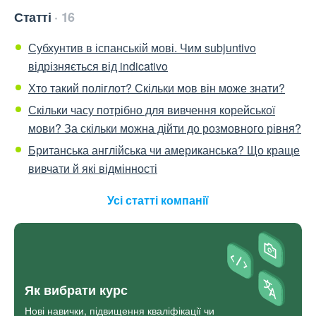
Статті
16
Субхунтив в іспанській мові. Чим subjuntivo
відрізняється від indicativo
Хто такий поліглот? Скільки мов він може знати?
Скільки часу потрібно для вивчення корейської
мови? За скільки можна дійти до розмовного рівня?
Британська англійська чи американська? Що краще
вивчати й які відмінності
Усі статті компанії
Як вибрати курс
Нові навички, підвищення кваліфікації чи