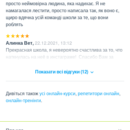
просто неймовірна людина, яка надихає. Я не 
намагалася лестити, просто написала так, як воно є, 
щиро вдячна усій команді школи за те, що вони 
роблять
Алинка Вет
,
22.12.2021, 13:12
Прекрасная школа, я невероятно счастлива за то, что 
наткнулась на неё в инстаграме!  Спасибо Вам за 
знание!
Показати всі відгуки (12)
Дивіться також
усі онлайн-курси
,
репетитори онлайн
,
онлайн-тренінги
.