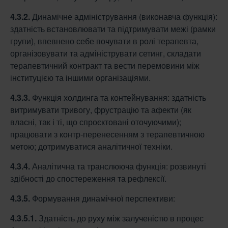
4.3.2.
Динамічне адміністрування (виконавча функція):
здатність встановлювати та підтримувати межі (рамки
групи), впевнено себе почувати в ролі терапевта,
організовувати та адмініструвати сетинг, складати
терапевтичний контракт та вести перемовини між
інституцією та іншими організаціями.
4.3.3.
Функція холдинга та контейнування: здатність
витримувати тривогу, фрустрацію та афекти (як
власні, так і ті, що спроєктовані оточуючими);
працювати з контр-перенесенням з терапевтичною
метою; дотримуватися аналітичної техніки.
4.3.4.
Аналітична та транслююча функція: розвинуті
здібності до спостереження та рефлексії.
4.3.5.
Формування динамічної перспективи:
4.3.5.1.
Здатність до руху між залученістю в процес