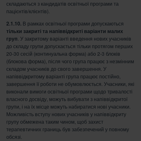
складаються з кандидатів освітньої програми та
пацієнтів/клієнтів).
2.1.10.
В рамках освітньої програми допускаються
тільки закриті та напіввідкриті
варіанти малих
груп
. У закритому варіанті введення нових учасників
до складу групи допускається тільки протягом перших
20-30 сесій (континуальна форма) або 2-3 блоків
(блокова форма), після чого група працює з незмінним
складом учасників до свого завершення. У
напіввідкритому варіанті група працює постійно,
завершення її роботи не обумовлюється. Учасники, які
виконали вимоги освітньої програми щодо тривалості
власного досвіду, можуть вибувати з напіввідкритої
групи, і на їх місце можуть набиратися нові учасники.
Можливість вступу нових учасників у напіввідкриту
групу обмежена таким чином, щоб захист
терапевтичних границь був забезпечений у повному
обсязі.