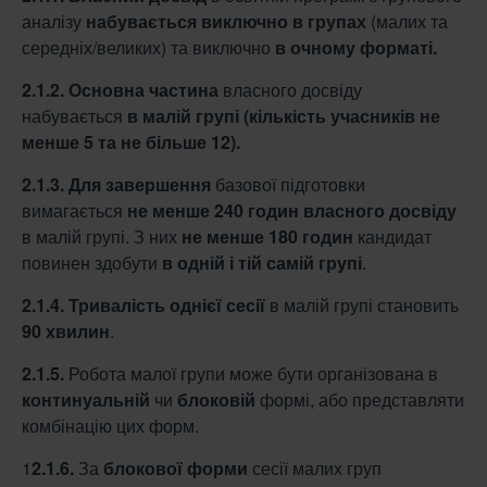
аналізу
набувається виключно в
групах
(малих та
середніх/великих) та виключно
в очному форматі.
2.1.2.
Основна частина
власного досвіду
набувається
в малій групі (кількість
учасників не
менше 5 та не більше 12).
2.1.3.
Для завершення
базової підготовки
вимагається
не менше 240 годин власного
досвіду
в малій групі. З них
не менше 180 годин
кандидат
повинен здобути
в одній і тій
самій групі
.
2.1.4.
Тривалість однієї сесії
в малій групі становить
90 хвилин
.
2.1.5.
Робота малої групи може бути організована в
континуальній
чи
блоковій
формі, або представляти
комбінацію цих форм.
1
2.1.6.
За
блокової форми
сесії малих груп