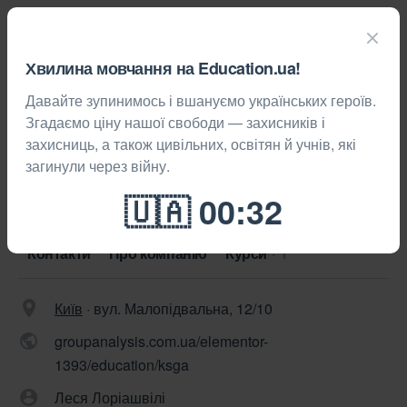
Хвилина мовчання на Education.ua!
Давайте зупинимось і вшануємо українських героїв.
Курси
Київ
Згадаємо ціну нашої свободи — захисників і
захисниць, а також цивільних, освітян й учнів, які
Київська Школа Групового Аналізу
загинули через війну.
0 відгуків
Зберегти
Контакти
Про компанію
Курси
1
Київ
·
вул. Малопідвальна, 12/10
groupanalysis.com.ua/elementor-
1393/education/ksga
Леся Лоріашвілі