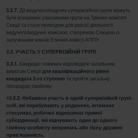
3.2.7.
Дії ведучого/ведучих супервізійної групи можуть
бути оскаржені учасниками групи на Тренінг-комітеті
Секції та стати приводом для ревізії діяльності
ведучого/ведучих комісією, створеною Секцією із
залученням членів Етичної комісії АППУ .
3.3. УЧАСТЬ У СУПЕРВІЗІЙНІЙ ГРУПІ
3.3.1.
Кандидат повинен відповідати загальним
вимогам Секції
для кваліфікаційного
рівня
кандидата 2-го ступеню
та пройти загальну
процедуру прийому.
4
3.3.2. Небажана участь в одній супервізійній групі
осіб, які перебувають у родинних,
інтимних
стосунках, робочих відносинах прямої
субординації, які відчувають один до
одного
глибоку особисту неприязнь або тісну дружню
прив’язанність.