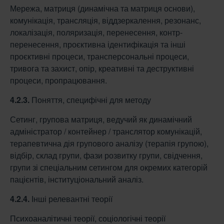
Мережа, матриця (динамічна та матриця основи),
комунікація, трансляція, віддзеркалення, резонанс,
локалізація, поляризація, перенесення, контр-
перенесення, проєктивна ідентифікація та інші
проєктивні процеси, трансперсональні процеси,
тривога та захист, опір, креативні та деструктивні
процеси, пропрацювання.
4.2.3.
Поняття, специфічні для методу
Сетинг, групова матриця, ведучий як динамічний
адміністратор / контейнер / транслятор комунікацій,
терапевтична дія групового аналізу (терапія групою),
відбір, склад групи, фази розвитку групи, свідчення,
групи зі спеціальним сетингом для окремих категорій
пацієнтів, інституціональний аналіз.
4.2.4.
Інші релевантні теорії
Психоаналітичні теорії, соціологічні теорії