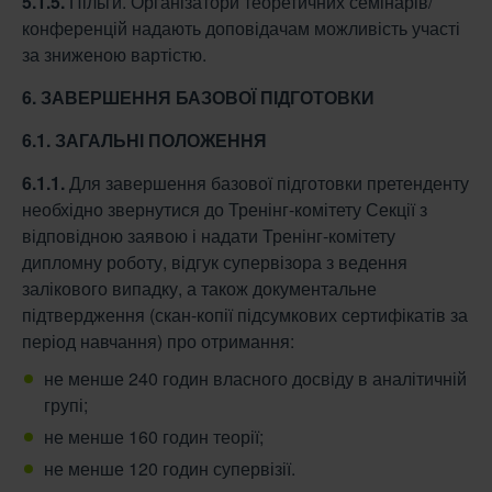
5.1.5.
Пільги. Організатори теоретичних семінарів/
конференцій надають доповідачам можливість участі
за зниженою вартістю.
6. ЗАВЕРШЕННЯ БАЗОВОЇ ПІДГОТОВКИ
6.1. ЗАГАЛЬНІ ПОЛОЖЕННЯ
6.1.1.
Для завершення базової підготовки претенденту
необхідно звернутися до Тренінг-комітету Секції з
відповідною заявою і надати Тренінг-комітету
дипломну роботу, відгук супервізора з ведення
залікового випадку, а також документальне
підтвердження (скан-копії підсумкових сертифікатів за
період навчання) про отримання:
не менше 240 годин власного досвіду в аналітичній
групі;
не менше 160 годин теорії;
не менше 120 годин супервізії.