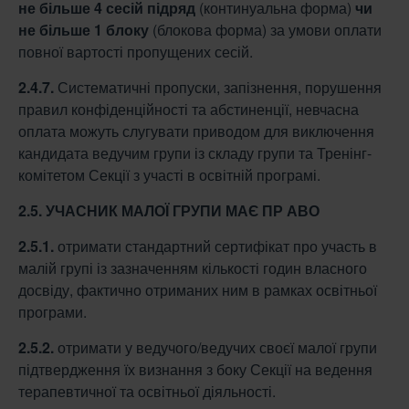
не більше 4 сесій підряд
(континуальна форма)
чи
не більше 1
блоку
(блокова форма) за умови оплати
повної вартості пропущених сесій.
2.4.7.
Систематичні пропуски, запізнення, порушення
правил конфіденційності та абстиненції, невчасна
оплата можуть слугувати приводом для виключення
кандидата ведучим групи із складу групи та Тренінг-
комітетом Секції з участі в освітній програмі.
2.5. УЧАСНИК МАЛОЇ ГРУПИ МАЄ ПР АВО
2.5.1.
отримати стандартний сертифікат про участь в
малій групі із зазначенням кількості годин власного
досвіду, фактично отриманих ним в рамках освітньої
програми.
2.5.2.
отримати у ведучого/ведучих своєї малої групи
підтвердження їх визнання з боку Секції на ведення
терапевтичної та освітньої діяльності.