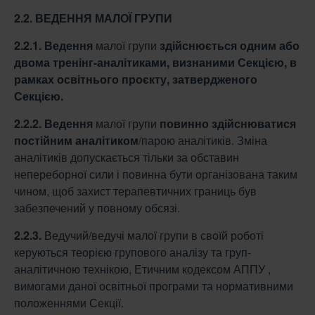
2.2. ВЕДЕННЯ МАЛОЇ ГРУПИ
2.2.1.
Ведення
малої групи
здійснюється одним або
двома тренінг-аналітиками,
визнаними Секцією, в
рамках освітнього проєкту, затвердженого
Секцією.
2.2.2.
Ведення
малої групи
повинно здійснюватися
постійним аналітиком
/парою аналітиків. Зміна
аналітиків допускається тільки за обставин
непереборної сили і повинна бути організована таким
чином, щоб захист терапевтичних границь був
забезпечений у повному обсязі.
2.2.3.
Ведучий/ведучі малої групи в своїй роботі
керуються теорією групового аналізу та груп-
аналітичною технікою, Етичним кодексом АППУ ,
вимогами даної освітньої програми та нормативними
положеннями Секції.