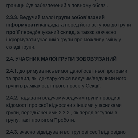
границь був забезпечений в повному обсязі.
2.3.3.
Ведучий
малої
групи зобов’язаний
інформувати
кандидата перед його вступом до групи
про її
передбачуваний
склад
, а також завчасно
інформувати учасників групи про можливу зміну у
складі групи.
2.4. УЧАСНИК МАЛОЇ ГРУПИ ЗОБОВ’ЯЗАНИЙ
2.4.1.
дотримуватись вимог даної освітньої програми
та правил, які декларуються ведучим/ведучими його
групи в рамках освітнього проєкту Секції.
2.4.2.
надавати ведучому/ведучим групи правдиві
відомості про свої відносини з іншими учасниками
групи, передбаченими 2.3.2., як перед вступом в
групу, так і протягом її роботи.
2.4.3.
вчасно відвідувати всі групові сесії відповідно