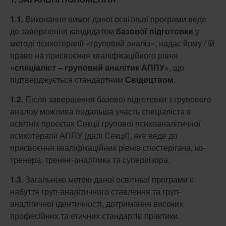
1.1.
Виконання вимог даної освітньої програми веде
до завершення кандидатом
базової
підготовки
у
методі психотерапії «груповий аналіз», надає йому / їй
право на присвоєння кваліфікаційного рівня
«спеціаліст – груповий аналітик АППУ»
, що
підтверджується стандартним
Свідоцтвом
.
1.2.
Після завершення базової підготовки з групового
аналізу можлива подальша участь спеціаліста в
освітніх проєктах Секції групової психоаналітичної
психотерапії АППУ (далі Секції), яке веде до
присвоєння кваліфікаційних рівнів спостерігача, ко-
тренера, тренінг-аналітика та супервізора.
1.3.
Загальною метою даної освітньої програми є
набуття груп-аналітичного ставлення та груп-
аналітичної ідентичності, дотримання високих
професійних та етичних стандартів практики.