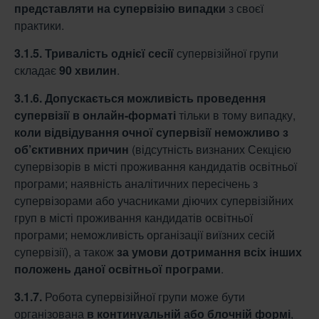
представляти на
супервізію випадки
з своєї
практики.
3.1.5.
Тривалість однієї сесії
супервізійної групи
складає
90 хвилин
.
3.1.6.
Допускається можливість проведення
супервізії в онлайн-форматі
тільки в тому випадку,
коли відвідування очної супервізії неможливо з
об’єктивних причин
(відсутність визнаних Секцією
супервізорів в місті проживання кандидатів освітньої
програми; наявність аналітичних пересічень з
супервізорами або учасниками діючих супервізійних
груп в місті проживання кандидатів освітньої
програми; неможливість організації виїзних сесій
супервізії), а також
за умови дотримання всіх інших
положень
даної освітньої програми
.
3.1.7.
Робота супервізійної групи може бути
організована
в континуальній або блочній
формі
,