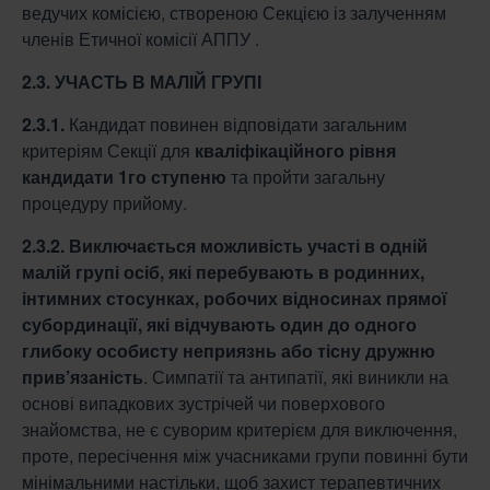
ведучих комісією, створеною Секцією із залученням
членів Етичної комісії АППУ .
2.3. УЧАСТЬ В МАЛІЙ ГРУПІ
2.3.1.
Кандидат повинен відповідати загальним
критеріям Секції для
кваліфікаційного
рівня
кандидати 1го ступеню
та пройти загальну
процедуру прийому.
2.3.2.
Виключається можливість участі в одній
малій групі осіб, які перебувають в
родинних,
інтимних стосунках, робочих відносинах прямої
субординації, які
відчувають один до одного
глибоку особисту неприязнь або тісну дружню
прив’язаність
. Симпатії та антипатії, які виникли на
основі випадкових зустрічей чи поверхового
знайомства, не є суворим критерієм для виключення,
проте, пересічення між учасниками групи повинні бути
мінімальними настільки, щоб захист терапевтичних