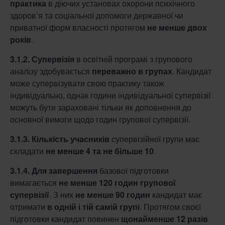
практика
в діючих установах охорони психічного
здоров’я та соціальної допомоги державної чи
приватної форм власності протягом
не менше двох
років
.
3.1.2.
Супервізія
в освітній програмі з групового
аналізу здобувається
переважно в
групах
. Кандидат
може супервізувати свою практику також
індивідуально, однак години індивідуальної супервізії
можуть бути зараховані тільки як доповнення до
основної вимоги щодо годин групової супервізії.
3.1.3.
Кількість учасників
супервізійної групи має
складати
не менше 4 та не більше 10
.
3.1.4. Для завершення
базової підготовки
вимагається
не менше 120 годин групової
супервізії
. З них
не менше 90 годин
кандидат має
отримати
в одній і тій самій групі
. Протягом своєї
підготовки кандидат повинен
щонайменше 12 разів