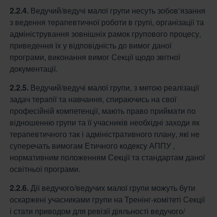
2.2.4.
Ведучий/ведучі малої групи несуть зобов’язання
з ведення терапевтичної роботи в групі, організації та
адміністрування зовнішніх рамок групового процесу,
приведення їх у відповідність до вимог даної
програми, виконання вимог Секції щодо звітної
документації.
2.2.5.
Ведучий/ведучі малої групи, з метою реалізації
задач терапії та навчання, спираючись на свої
професійній компетенції, мають право приймати по
відношенню групи та її учасників необхідні заходи як
терапевтичного так і адміністративного плану, які не
суперечать вимогам Етичного кодексу АППУ ,
нормативним положенням Секції та стандартам даної
освітньої програми.
2.2.6.
Дії ведучого/ведучих малої групи можуть бути
оскаржені учасниками групи на Тренінг-комітеті Секції
і стати приводом для ревізії діяльності ведучого/