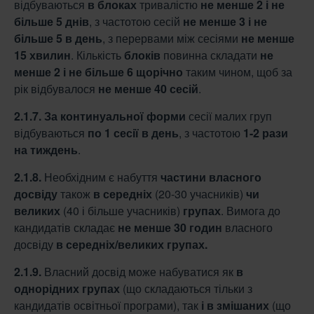
відбуваються
в блоках
тривалістю
не менше 2 і
не
більше 5 днів
, з частотою сесій
не менше 3 і не
більше 5 в день
, з перервами між сесіями
не менше
15 хвилин
. Кількість
блоків
повинна складати
не
менше 2 і не більше
6
щорічно
таким чином, щоб за
рік відбувалося
не менше 40 сесій
.
2.1.7.
За континуальної форми
сесії малих груп
відбуваються
по 1 сесії в день
, з частотою
1-2 рази
на тиждень
.
2.1.8.
Необхідним є набуття
частини власного
досвіду
також
в середніх
(20-30 учасників)
чи
великих
(40 і більше учасників)
групах
. Вимога до
кандидатів складає
не менше 30
годин
власного
досвіду
в середніх/великих групах.
2.1.9.
Власний досвід може набуватися як
в
однорідних групах
(що складаються тільки з
кандидатів освітньої програми), так
і в змішаних
(що