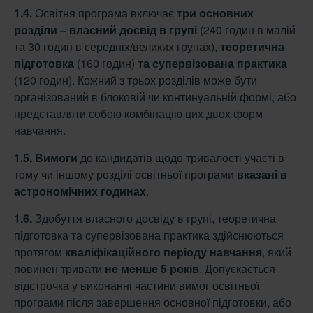
1.4.
Освітня програма включає
три основних
розділи – власний досвід в групі
(240 годин в малій
та 30 годин в середніх/великих групах),
теоретична
підготовка
(160 годин)
та
супервізована практика
(120 годин). Кожний з трьох розділів може бути
організований в блоковій чи континуальній формі, або
представляти собою комбінацію цих двох форм
навчання.
1.5. Вимоги
до кандидатів щодо тривалості участі в
тому чи іншому розділі освітньої програми
вказані в
астрономічних годинах
.
1.6.
Здобуття власного досвіду в групі, теоретична
підготовка та супервізована практика здійснюються
протягом
кваліфікаційного періоду навчання
, який
повинен тривати
не
менше 5 років
. Допускається
відстрочка у виконанні частини вимог освітньої
програми після завершення основної підготовки, або