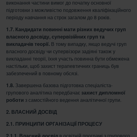
виконання частини вимог до початку основної
підготовки з можливістю подовження кваліфікаційного
періоду навчання на строк загалом до 8 років.
1.7.
Кандидати повинні мати різних ведучих груп
власного досвіду, супервізійних
груп та
викладачів теорії.
В тому випадку, якщо ведучі груп
власного досвіду чи супервізори задіяні також у
викладанні теорії, їхня участь повинна бути обмежена
настільки, щоб захист терапевтичних границь був
забезпечений в повному обсязі.
1.8.
Завершена базова підготовка спеціаліста-
групового аналітика передбачає
захист
дипломної
роботи
з самостійного ведення аналітичної групи.
2. ВЛАСНИЙ ДОСВІД
2.1. ПРИНЦИПИ ОРГАНІЗАЦІЇ ПРОЦЕСУ
2.1.1.
Власний досвід
в освітній програмі з групового