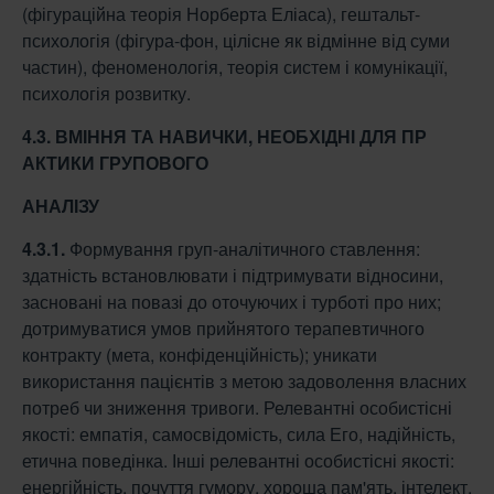
(фігураційна теорія Норберта Еліаса), гештальт-
психологія (фігура-фон, цілісне як відмінне від суми
частин), феноменологія, теорія систем і комунікації,
психологія розвитку.
4.3. ВМІННЯ ТА НАВИЧКИ, НЕОБХІДНІ ДЛЯ ПР
АКТИКИ ГРУПОВОГО
АНАЛІЗУ
4.3.1.
Формування груп-аналітичного ставлення:
здатність встановлювати і підтримувати відносини,
засновані на повазі до оточуючих і турботі про них;
дотримуватися умов прийнятого терапевтичного
контракту (мета, конфіденційність); уникати
використання пацієнтів з метою задоволення власних
потреб чи зниження тривоги. Релевантні особистісні
якості: емпатія, самосвідомість, сила Его, надійність,
етична поведінка. Інші релевантні особистісні якості:
енергійність, почуття гумору, хороша пам'ять, інтелект.