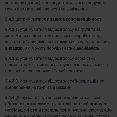
контактних даних), попереджати завчасно ведучого
групи про можливі пропуски чи запізнення.
3.4.3.
дотримуватися
правила конфіденційності
.
3.4.3.1.
утримуватися від розголосу на групі та за її
межами тих відомостей про своїх співробітників,
клієнтів та їх родичів, які згадуються в представлених
випадках, які можуть порушити їхню анонімність.
3.4.3.2.
утримуватися від розголосу особистих
відомостей, які отримані на групі від інших учасників
про них та про випадки з їхньої практики.
3.4.3.3.
утримуватися від розголосу інформації про
обговорення на групі за її межами.
3.4.4.
Допускається, з поважної причини завчасно
обговореної з ведучим групи, одноразовий
пропуск
не більше 4 сесій поспіль
(континуальна форма)
або
не більше 1
блоку (
блокова форма) за умови сплати