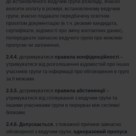
до встановленого ведучим групи розкладу, вчасно
вносити оплату в розмірі, встановленому ведучим
групи, вчасно подавати передбачену освітнім
проєктом документацію (в т.ч. резюме кандидата,
сертифікати, відомості про зміну контактних даних),
попереджати завчасно ведучого групи про можливі
пропуски чи запізнення.
2.4.4.
дотримуватися
правила конфіденційності
–
утримуватися від розголошення відомостей про інших
учасників групи та інформації про обговорення в групі
за її межами.
2.3.5.
дотримуватися
правила абстиненції
–
утримуватися від спілкування з ведучим групи та
іншими учасниками групи в перервах між сесіями/
блоками.
2.4.6.
Допускається
, з поважної причини завчасно
обговореної з ведучим групи,
одноразовий пропуск