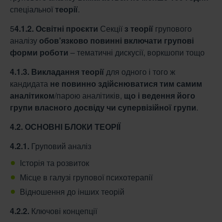
спеціальної
теорії
.
5
4.1.2. Освітні проєкти
Секції
з теорії
групового
аналізу
обов’язково повинні включати
групові
форми роботи
– тематичні дискусії, воркшопи тощо
4.1.3. Викладання теорії
для одного і того ж
кандидата
не повинно здійснюватися тим
самим
аналітиком
/парою аналітиків,
що і ведення його
групи власного досвіду чи
супервізійної групи
.
4.2. ОСНОВНІ БЛОКИ ТЕОРІЇ
4.2.1.
Груповий аналіз
Історія та розвиток
Місце в галузі групової психотерапії
Відношення до інших теорій
4.2.2.
Ключові концепції