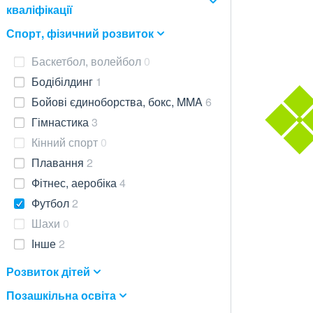
кваліфікації
Спорт, фізичний розвиток
Баскетбол, волейбол
0
Бодібілдинг
1
Бойові єдиноборства, бокс, MMA
6
Гімнастика
3
Кінний спорт
0
Плавання
2
Фітнес, аеробіка
4
Футбол
2
Шахи
0
Інше
2
Розвиток дітей
Позашкільна освіта