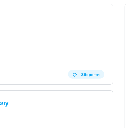
в
Зберегти
олу