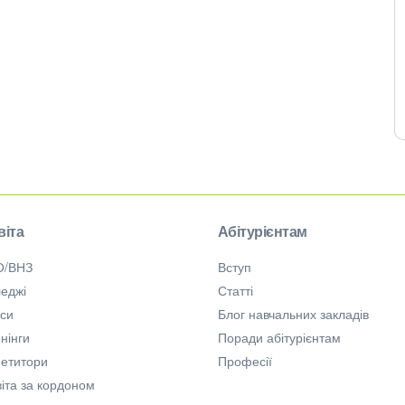
віта
Абітурієнтам
О/ВНЗ
Вступ
еджі
Статті
рси
Блог навчальних закладів
нінги
Поради абітурієнтам
петитори
Професії
іта за кордоном