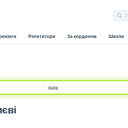
ренінги
Репетитори
За кордоном
Школи
иєві