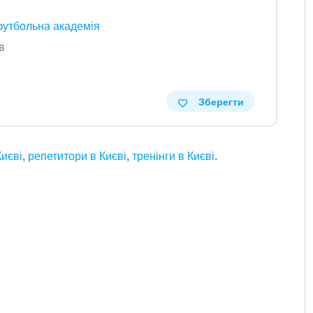
футбольна академія
в
Зберегти
Києві
,
репетитори в Києві
,
тренінги в Києві
.