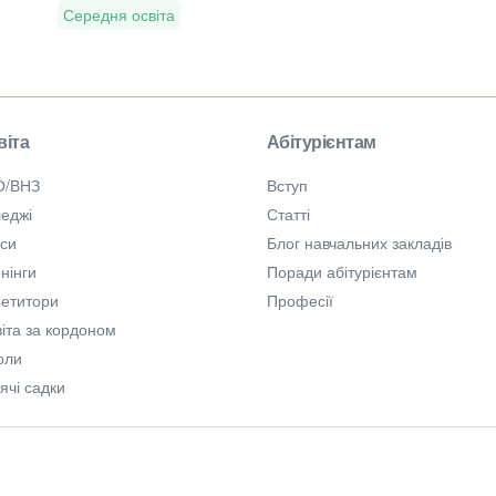
Середня освіта
віта
Абітурієнтам
О/ВНЗ
Вступ
еджі
Статті
рси
Блог навчальних закладів
нінги
Поради абітурієнтам
петитори
Професії
іта за кордоном
оли
ячі садки