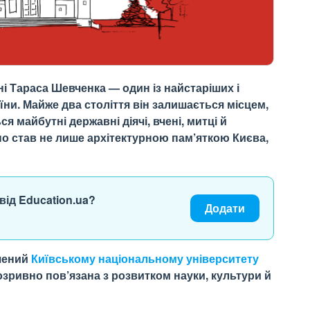
і Тараса Шевченка — один із найстаріших і
їни. Майже два століття він залишається місцем,
 майбутні державні діячі, вчені, митці й
о став не лише архітектурною пам’яткою Києва,
від Education.ua?
Додати
чений
Київському національному університету
розривно пов’язана з розвитком науки, культури й