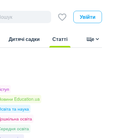
Увійти
Дитячі садки
Статті
Ще
(current)
Вступ
овини Education.ua
світа та наука
ошкільна освіта
ередня освіта