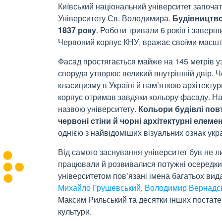
Київський національний університет започат
Університету Св. Володимира.
Будівництво
1837
року
. Роботи тривали 6
років і заверш
Червоний корпус КНУ, вражає своїми масшт
Фасад простягається майже на 145
метрів у
споруда утворює великий внутрішній двір. Ч
класицизму в Україні й пам’яткою архітекту
корпус отримав завдяки кольору фасаду. 
назвою університету.
Кольори будівлі по
червоні стіни й чорні архітектурні елеме
однією з найвідоміших візуальних ознак укра
Від самого заснування університет був не ли
працювали й розвивалися потужні осередки п
університетом пов’язані імена багатьох вид
Михайло
Грушевський
,
Володимир
Вернадс
Максим
Рильський та десятки інших постатей
культури.