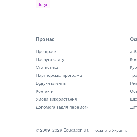
Вступ
Про нас
Ос
Про проєкт
ЗВ
Послуги сайту
Кол
Статистика
Ку
Партнерська програма
Тре
Відгуки клієнтів
Ре
Контакти
Осв
Умови використання
Шк
Допомога задля перемоги
Дит
© 2009–2026 Education.ua — освіта в Україні.