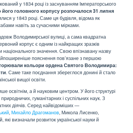
кований у 1834 році із заснуванням Імператорського
 його головного корпусу розпочалося 31
липня
илися у 1843
році. Саме ця будівля, відома як
абами навіть за сучасними мірками.
здовж Володимирської вулиці, а сама квадратна
ервоний корпус є одним із найкращих зразків
ри національного значення. Свою впізнавану назву
Найпоширеніше пояснення пов’язане з першою
вторювали кольори ордена Святого
Володимира:
нти
. Саме таке поєднання збереглося донині й стало
їнської вищої освіти.
ше освітнім, а й науковим центром. У його структурі
риродничих, гуманітарних і суспільних наук. З
атних діячів. Серед найвідоміших —
ький
,
Михайло
Драгоманов
, Микола
Лисенко,
, які визначали розвиток української науки й