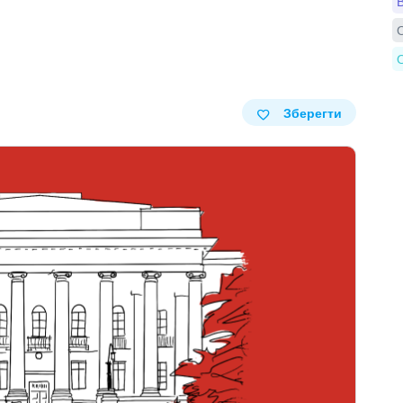
В
О
О
Зберегти