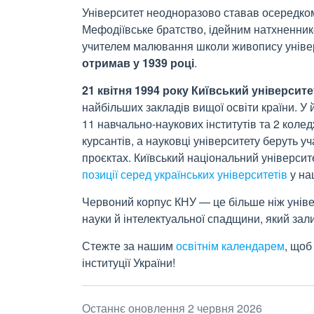
Університет неодноразово ставав осередком 
Мефодіївське братство, ідейним натхненник
учителем малювання школи живопису уніве
отримав у 1939
році
.
21 квітня 1994 року Київський університ
найбільших закладів вищої освіти країни. У 
11
навчально-наукових інститутів та 2
колед
курсантів, а науковці університету беруть 
проєктах. Київський національний універси
позиції серед українських університетів
у на
Червоний корпус КНУ — це більше ніж універ
науки й інтелектуальної спадщини, який зали
Стежте за нашим
освітнім календарем
, щоб
інституції України!
Останнє оновлення 2 червня 2026