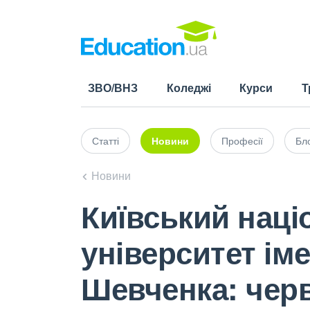
ЗВО/ВНЗ
Коледжі
Курси
Т
Статті
Новини
Професії
Бло
Новини
Київський нац
університет іме
Шевченка: черв