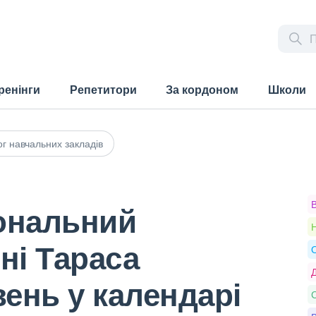
ренінги
Репетитори
За кордоном
Школи
г навчальних закладів
іональний
Н
ні Тараса
О
Д
ень у календарі
С