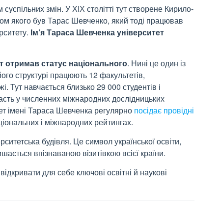
суспільних змін. У ХІХ столітті тут створене Кирило-
ом якого був Тарас Шевченко, який тоді працював
рситету.
Ім’я Тараса
Шевченка університет
ет отримав статус національного
. Нині це один із
його структурі працюють 12
факультетів,
жі. Тут навчається близько 29
000
студентів і
участь у численних міжнародних дослідницьких
тет імені Тараса Шевченка регулярно
посідає провідні
ціональних і міжнародних рейтингах.
ситетська будівля. Це символ української освіти,
шається впізнаваною візитівкою всієї країни.
 відкривати для себе ключові освітні й наукові