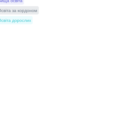
ища освіта
світа за кордоном
світа дорослих