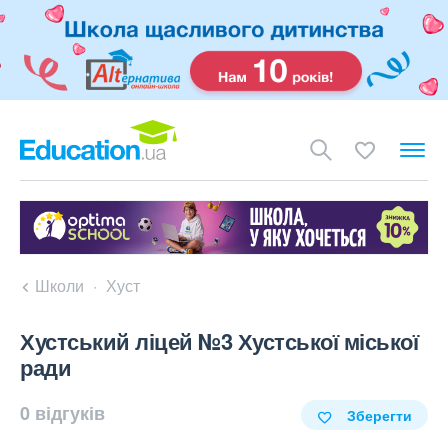
Школи
Хуст
Хустський ліцей №3 Хустської міської
ради
0 відгуків
Зберегти