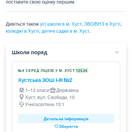
поставити свою оцінку першим.
Дивіться також
усі школи в м. Хуст
,
ЗВО/ВНЗ в Хусті
,
коледжі в Хусті
,
дитячі садки в м. Хуст
.
Школи поряд
№4 СЕРЕД ЛІЦЕЇВ У М. ХУСТ
123,34
Хустська ЗОШ І-ІІІ №2
1–12 класи
Державна
Хуст, вул. Свободи, 10
Учні/освітяни 10:1
Детальна інформація
Зберегти