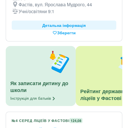
Фастів, вул. Ярослава Мудрого, 44
Учні/освітяни 9:1
Детальна інформація
Зберегти
Як записати дитину до
школи
Рейтинг державни
ліцеїв у Фастові
Інструкція для
батьків
№4 СЕРЕД ЛІЦЕЇВ У ФАСТОВІ
124,08