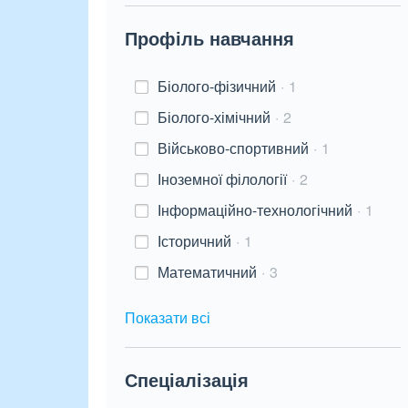
Профіль навчання
Біолого-фізичний
1
Біолого-хімічний
2
Військово-спортивний
1
Іноземної філології
2
Інформаційно-технологічний
1
Історичний
1
Математичний
3
Показати всі
Спеціалізація