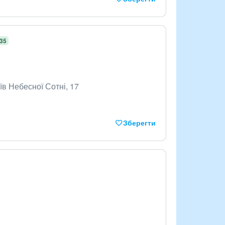
,35
їв Небесної Сотні, 17
Зберегти