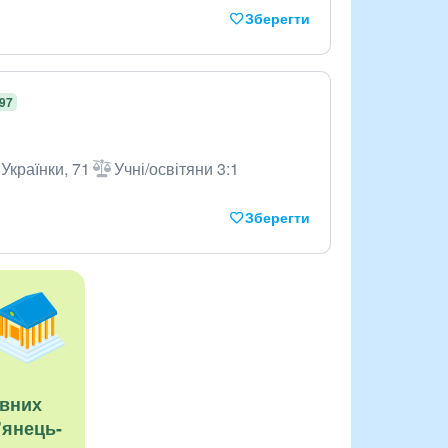
Зберегти
,97
Українки, 71
Учні/освітяни 3:1
Зберегти
авних
’янець-