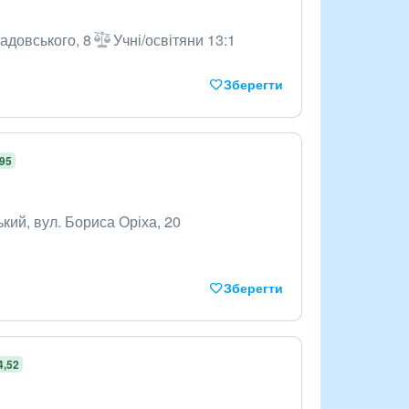
адовського, 8
Учні/освітяни 13:1
Зберегти
,95
кий, вул. Бориса Оріха, 20
Зберегти
4,52