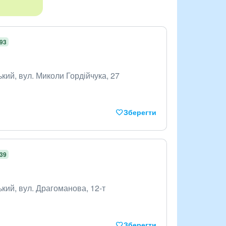
,93
кий, вул. Миколи Гордійчука, 27
Зберегти
,39
кий, вул. Драгоманова, 12-т
Зберегти