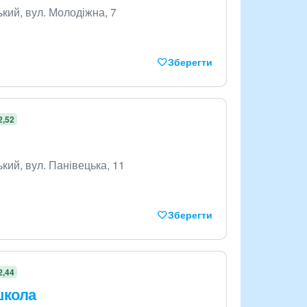
кий, вул. Молодіжна, 7
Зберегти
2,52
кий, вул. Панівецька, 11
Зберегти
2,44
школа