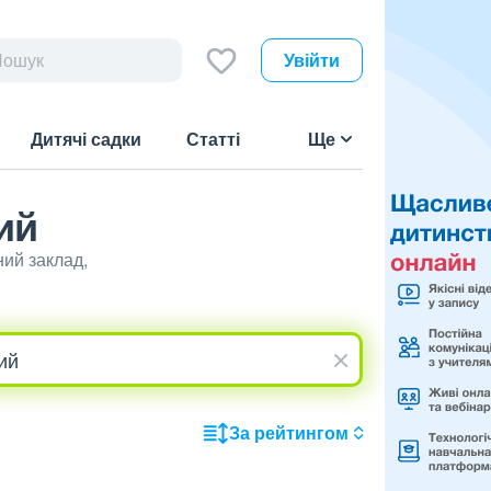
Увійти
Дитячі садки
Статті
Ще
ий
ний заклад,
За рейтингом