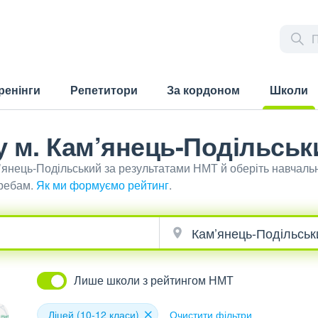
ренінги
Репетитори
За кордоном
Школи
(current)
 у м. Кам’янець-Подільськ
м’янець-Подільський за результатами НМТ й оберіть навчаль
требам.
Як ми формуємо рейтинг
.
Лише школи з рейтингом НМТ
Ліцей (10-12 класи)
Очистити фільтри