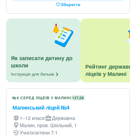
Зберегти
Як записати дитину до
школи
Рейтинг державни
ліцеїв у Малині
Інструкція для
батьків
№4 СЕРЕД ЛІЦЕЇВ У МАЛИНІ
127,08
Малинський ліцей №4
1–12 класи
Державна
Малин, пров. Шкільний, 1
Учні/освітяни 7:1