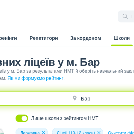
ренінги
Репетитори
За кордоном
Школи
(current)
них ліцеїв у м. Бар
їв у м. Бар за результатами НМТ й оберіть навчальний закл
ам.
Як ми формуємо рейтинг
.
Лише школи з рейтингом НМТ
Державна
Ліцей (10-12 класи)
Очистити фі