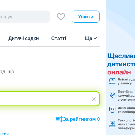
Увійти
Дитячі садки
Статті
Ще
ад, що
За рейтингом
льтри