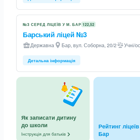
№3 СЕРЕД ЛІЦЕЇВ У М. БАР
122,52
Барський ліцей №3
Державна
Бар, вул. Соборна, 20/2
Учні/о
Детальна інформація
Як записати дитину
до школи
Рейтинг ліцеїв 
Бар
Інструкція для
батьків