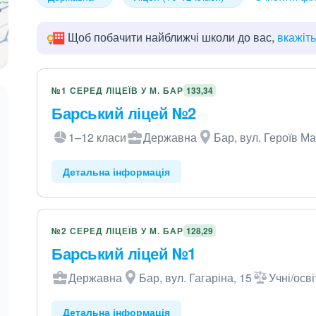
Щоб побачити найближчі школи до вас,
вкажіт
№1 СЕРЕД ЛІЦЕЇВ У М. БАР
133,34
Барський ліцей №2
1–12 класи
Державна
Бар, вул. Героїв М
Детальна інформація
№2 СЕРЕД ЛІЦЕЇВ У М. БАР
128,29
Барський ліцей №1
Державна
Бар, вул. Гагаріна, 15
Учні/осві
Детальна інформація