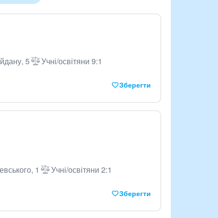
айдану, 5
Учні/освітяни 9:1
Зберегти
евського, 1
Учні/освітяни 2:1
Зберегти