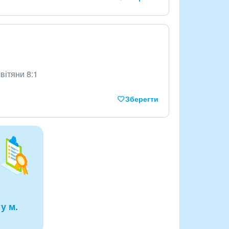
світяни 8:1
Зберегти
у м.